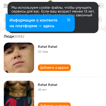
Войти
Мы используем cookie-файлы, чтобы улучшить
сервисы для вас. Если ваш возраст менее 13 лет,
настроить cookie-файлы должен ваш законный
rahat rahat
Поиск
представитель.
Больше информации
Информация о контенте
по
людям
Разрешить все
Настроить
на платформе — здесь
Люди
30982
Rahat Rahat
32 года
Добавить в друзья
Rahat Rahat
36 лет
Добавить в друзья