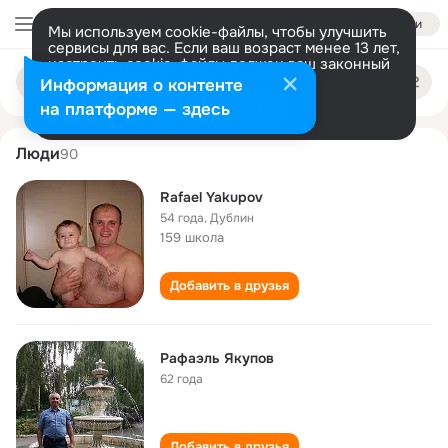
Войти
Мы используем cookie-файлы, чтобы улучшить
сервисы для вас. Если ваш возраст менее 13 лет,
настроить cookie-файлы должен ваш законный
rafael yakupov
Поиск
представитель.
Больше информации
Информация о контенте
по
людям
Разрешить все
Настроить
на платформе — здесь
Люди
90
Rafael Yakupov
54 года
,
Дублин
159 школа
Добавить в друзья
Рафаэль Якупов
62 года
Добавить в друзья