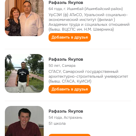
Рафаэль Якупов
64 года
,
г. Ишимбай (Ишимбайский район)
УрСЭИ (ф) АТиСО, Уральский социально-
экономический институт (филиал )
Академии труда и социальных отношений
(бывш. ВЦСПС им. Н.М. Шверника)
Добавить в друзья
Рафаэль Якупов
50 лет
,
Самара
СГАСУ, Самарский государственный
архитектурно-строительный университет
(бывш. СГАСА, КуИСИ)
Добавить в друзья
Рафаэль Якупов
54 года
,
Астрахань
51 школа