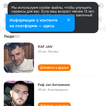
Войти
Мы используем cookie-файлы, чтобы улучшить
сервисы для вас. Если ваш возраст менее 13 лет,
настроить cookie-файлы должен ваш законный
raf jan
Поиск
представитель.
Больше информации
Информация о контенте
по
людям
Разрешить все
Настроить
на платформе — здесь
Люди
103
RAF JAN
35 лет
,
Москва
Добавить в друзья
Раф Jan Aнтоняном
39 лет
,
Благовещенск
Добавить в друзья