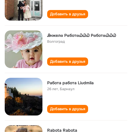
Добавить в друзья
Ꭿнжелα РαботαᏇᏇᏇ РαботαᏇᏇᏇ
Волгоград
Добавить в друзья
Работа работа Liudmila
26 лет
,
Барнаул
Добавить в друзья
Rabota Rabota