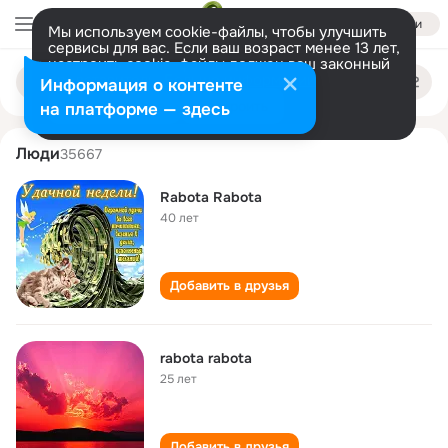
Войти
Мы используем cookie-файлы, чтобы улучшить
сервисы для вас. Если ваш возраст менее 13 лет,
настроить cookie-файлы должен ваш законный
rabota rabota
Поиск
представитель.
Больше информации
Информация о контенте
по
людям
Разрешить все
Настроить
на платформе — здесь
Люди
35667
Rabota Rabota
40 лет
Добавить в друзья
rabota rabota
25 лет
Добавить в друзья