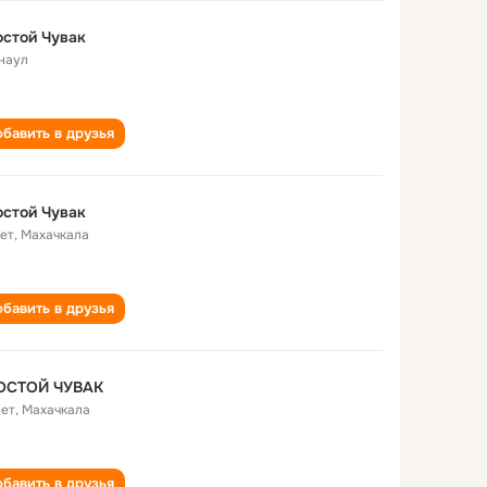
стой Чувак
наул
бавить в друзья
стой Чувак
лет
,
Махачкала
бавить в друзья
ОСТОЙ ЧУВАК
лет
,
Махачкала
бавить в друзья