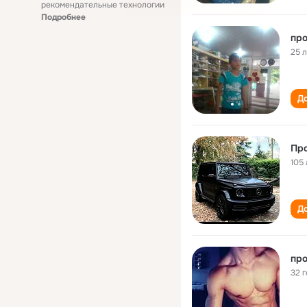
рекомендательные технологии
Подробнее
про
25 
До
Про
105 
До
про
32 