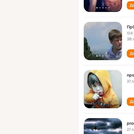
До
Пр
104
38 
До
про
37 л
До
pro
27 л