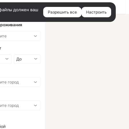
Войти
e-файлы должен ваш
Разрешить все
Настроить
Правая
колонка
проживания
т
бой