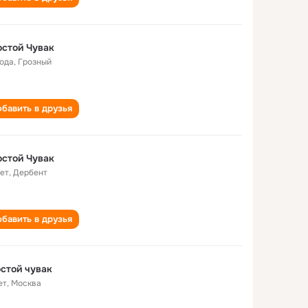
стой Чувак
года
,
Грозный
бавить в друзья
стой Чувак
лет
,
Дербент
бавить в друзья
стой чувак
ет
,
Москва