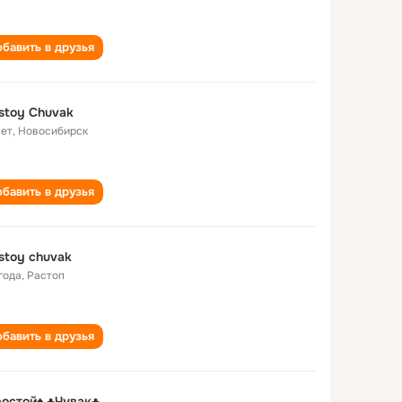
бавить в друзья
stoy Chuvak
лет
,
Новосибирск
бавить в друзья
stoy chuvak
года
,
Растоп
бавить в друзья
остой♠ ♣Чувак♣