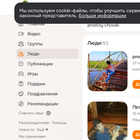
Мы используем cookie-файлы, чтобы улучшить сервис
законный представитель.
Больше информации
Левая
Поиск
Главная
prostoy chuvak
колонка
по
людям
Видео
Люди
153
Группы
Люди
pro
37 л
Публикации
lusn
Игры
Подарки
До
Поздравления
Рекомендации
Про
Сменить язык
15 л
Нац
Рекламодателям
Помощь
Новости
Ещё
До
Мы применяем