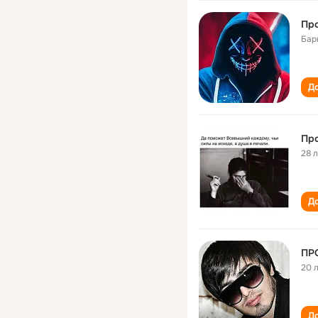
Про
Бар
До
Про
28 
До
ПР
20 
До