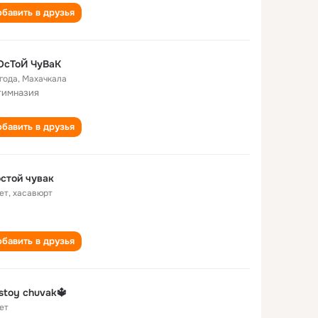
бавить в друзья
ОсТоЙ ЧуВаК
 года
,
Махачкала
гимназия
бавить в друзья
стой чувак
ет
,
хасавюрт
бавить в друзья
stoy chuvak🔱
ет