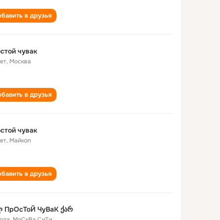
бавить в друзья
стой чувак
лет
,
Москва
бавить в друзья
стой чувак
лет
,
Майкоп
бавить в друзья
ლ ПрОсТоЙ ЧуВаК ქარ
года
,
МоСкВа СиТи