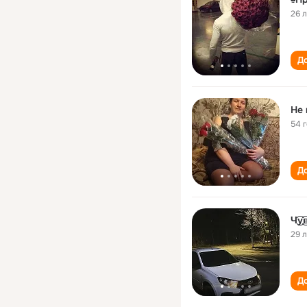
26 
До
Не 
54 
До
Ч͜͡у͜͡в͡
29 
До