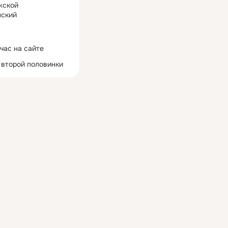
жской
ский
час на сайте
 второй половинки