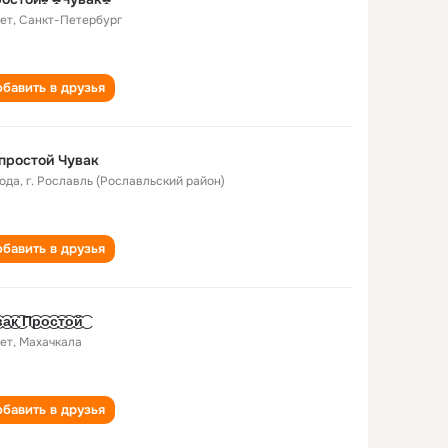
лет
,
Санкт-Петербург
бавить в друзья
простой Чувак
года
,
г. Рославль (Рославльский район)
бавить в друзья
͜а͜͡к͜͡ П͜͡р͜͡о͜͡с͜͡т͜͡о͜͡й͜͡
лет
,
Махачкала
бавить в друзья