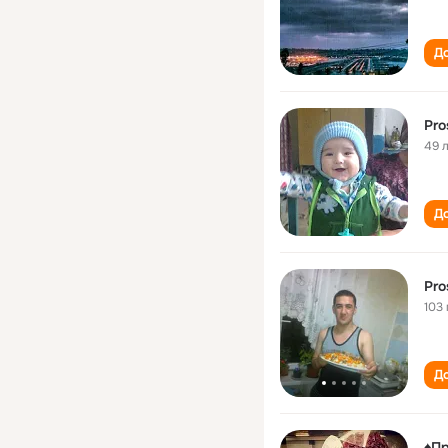
До
Pro
49 
До
Pro
103 
До
♠Пр