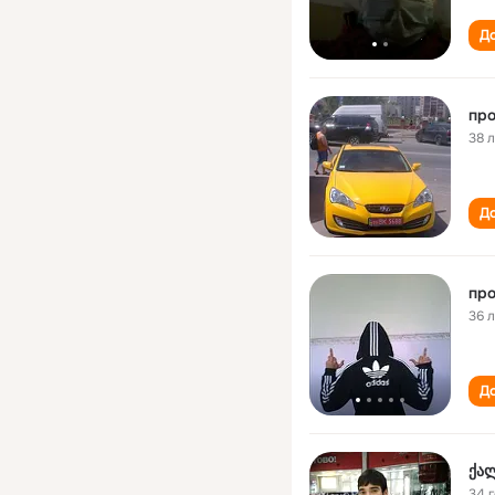
До
про
38 
До
про
36 
До
ქა
34 