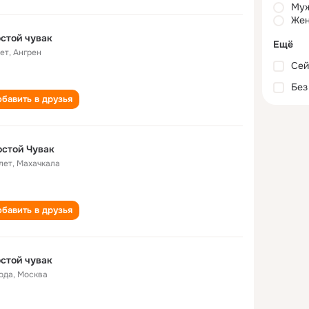
Му
Жен
стой чувак
Ещё
лет
,
Ангрен
Сей
Без
бавить в друзья
стой Чувак
лет
,
Махачкала
бавить в друзья
стой чувак
года
,
Москва