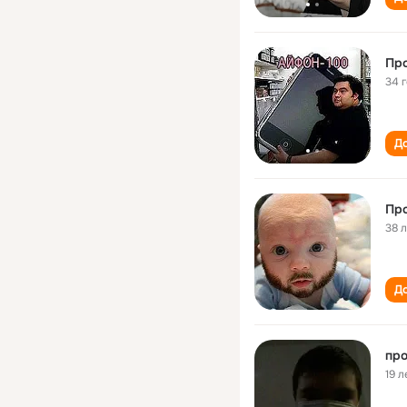
Про
34 
До
Про
38 
До
про
19 л