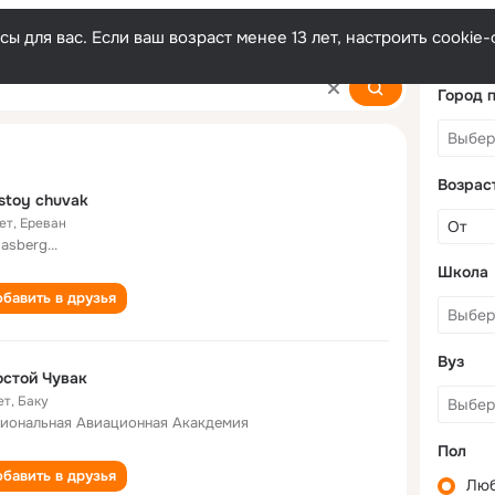
ы для вас. Если ваш возраст менее 13 лет, настроить cooki
Город 
Возрас
stoy chuvak
ет
,
Ереван
asberg...
Школа
бавить в друзья
Вуз
стой Чувак
ет
,
Баку
иональная Авиационная Акакдемия
Пол
бавить в друзья
Лю