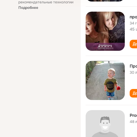
рекомендательные технологии
Подробнее
про
34 
45 
До
Про
30 
До
Pro
48 