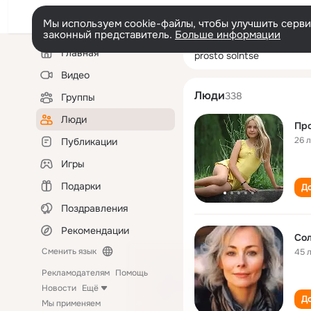
Мы используем cookie-файлы, чтобы улучшить сервис
законный представитель.
Больше информации
Левая
Поиск
Главная
prosto solntse
колонка
по
людям
Видео
Люди
338
Группы
Люди
Про
26 
Публикации
Игры
Подарки
До
Поздравления
Рекомендации
Сменить язык
45 
Рекламодателям
Помощь
Новости
Ещё
До
Мы применяем