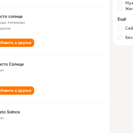
Му
Жен
сто солнце
Ещё
года
,
Кемерово
Сей
школа
Без
бавить в друзья
сто Солнце
лет
бавить в друзья
sto Solnce
лет