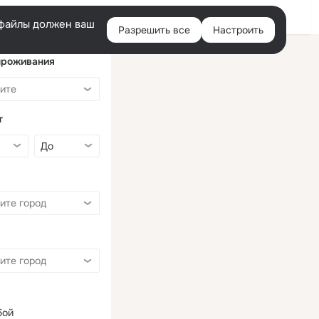
Войти
e-файлы должен ваш
Разрешить все
Настроить
Правая
колонка
проживания
т
бой