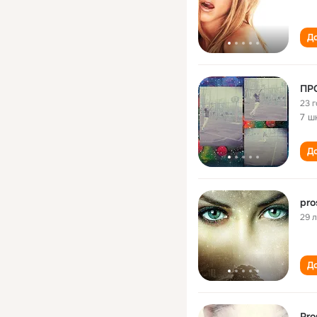
До
ПРО
23 
7 ш
До
pro
29 
До
Pro