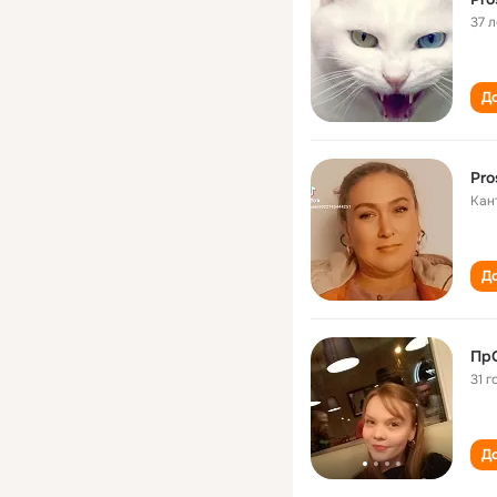
37 л
До
Pro
Кан
До
ПрО
31 г
До