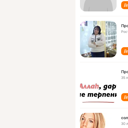
До
Про
Рос
До
Про
35 
До
сол
30 