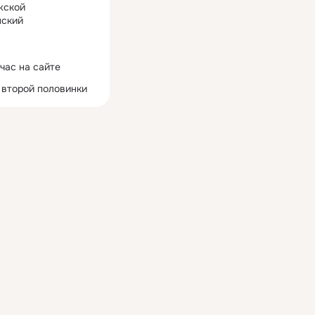
жской
ский
час на сайте
 второй половинки