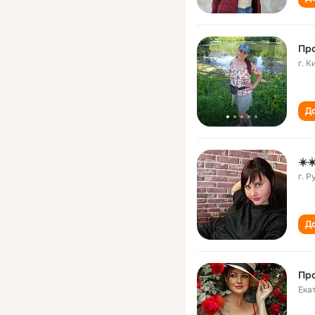
Про
г. 
До
☀️☀
г. 
До
Про
Ека