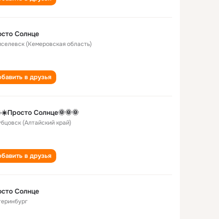
сто Солнце
Киселевск (Кемеровская область)
бавить в друзья
️☀️Просто Солнце🌞🌞🌞
Рубцовск (Алтайский край)
бавить в друзья
сто Солнце
теринбург