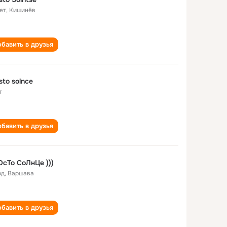
ет
,
Кишинёв
бавить в друзья
sto solnce
т
бавить в друзья
сТо СоЛнЦе )))
од
,
Варшава
бавить в друзья