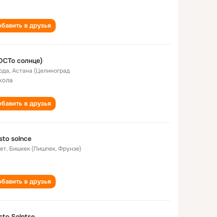
бавить в друзья
СТо солнце)
года
,
Астана (Целиноград
кола
бавить в друзья
sto solnce
лет
,
Бишкек (Пишпек, Фрунзе)
бавить в друзья
sto Solntse