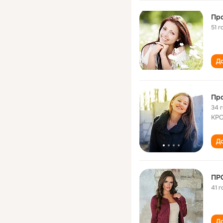
Про
51 г
До
Про
34 
КРС
До
ПР
41 г
До