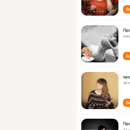
До
Про
Хаб
До
про
28 
До
Про
44 