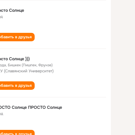
сто Солнце
од
бавить в друзья
сто Солнце )))
года
,
Бишкек (Пишпек, Фрунзе)
У (Славянский Университет)
бавить в друзья
ОСТО Солнце ПРОСТО Солнце
од
бавить в друзья