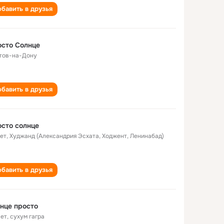
бавить в друзья
сто Солнце
тов-на-Дону
бавить в друзья
сто солнце
лет
,
Худжанд (Александрия Эсхата, Ходжент, Ленинабад)
бавить в друзья
нце просто
лет
,
сухум гагра