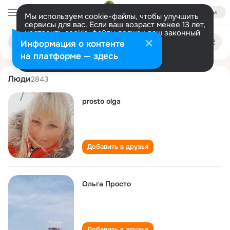
Войти
Мы используем cookie-файлы, чтобы улучшить
сервисы для вас. Если ваш возраст менее 13 лет,
настроить cookie-файлы должен ваш законный
prosto olga
Поиск
представитель.
Больше информации
Информация о контенте
по
людям
Разрешить все
Настроить
на платформе — здесь
Люди
2843
prosto olga
Добавить в друзья
Ольга Просто
Добавить в друзья