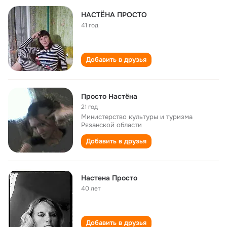
НАСТЁНА ПРОСТО
41 год
Добавить в друзья
Просто Настёна
21 год
Министерство культуры и туризма
Рязанской области
Добавить в друзья
Настена Просто
40 лет
Добавить в друзья