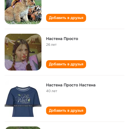
Добавить в друзья
Настена Просто
26 лет
Добавить в друзья
Настена Просто Настена
40 лет
Добавить в друзья