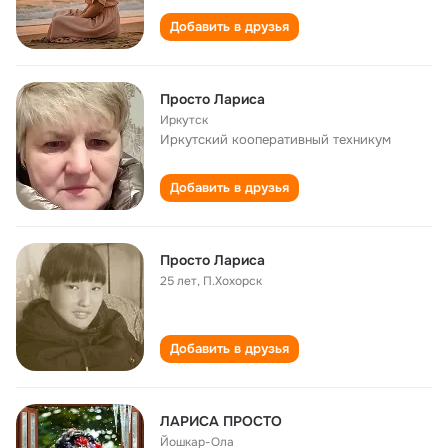
Добавить в друзья
Просто Лариса
Иркутск
Иркутский кооперативный техникум
Добавить в друзья
Просто Лариса
25 лет
,
П.Хохорск
Добавить в друзья
ЛАРИСА ПРОСТО
Йошкар-Ола