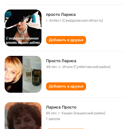
просто Лариса
г. Асбест (Свердловская область)
Добавить в друзья
Просто Лариса
48 лет
,
с. Игали (Гумбетовский район)
Добавить в друзья
Лариса Просто
65 лет
,
г. Кашин (Кашинский район)
1 школа