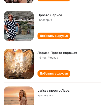
Просто Лариса
Евпатория
Добавить в друзья
Лариса Просто хорошая
119 лет
,
Москва
Добавить в друзья
Larissa просто Лара
Краснодар