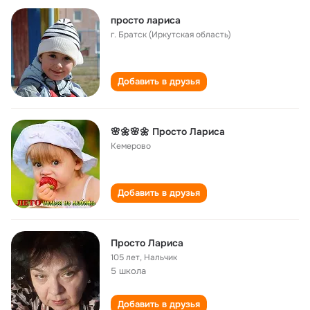
просто лариса
г. Братск (Иркутская область)
Добавить в друзья
🌸🌼🌸🌼 Просто Лариса
Кемерово
Добавить в друзья
Просто Лариса
105 лет
,
Нальчик
5 школа
Добавить в друзья