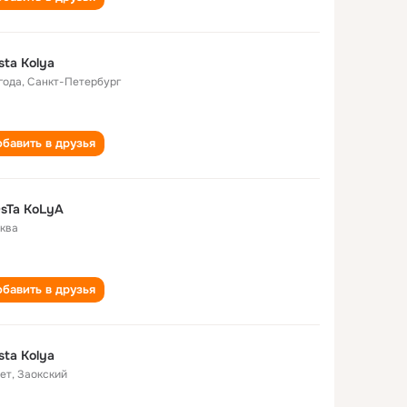
sta Kolya
года
,
Санкт-Петербург
бавить в друзья
sTa KoLyA
ква
бавить в друзья
sta Kolya
лет
,
Заокский