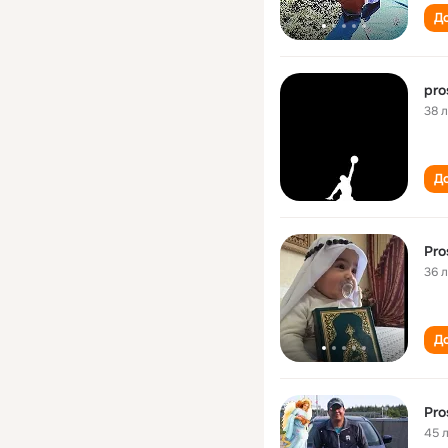
До
pro
38 
До
Pro
36 
До
Pro
45 