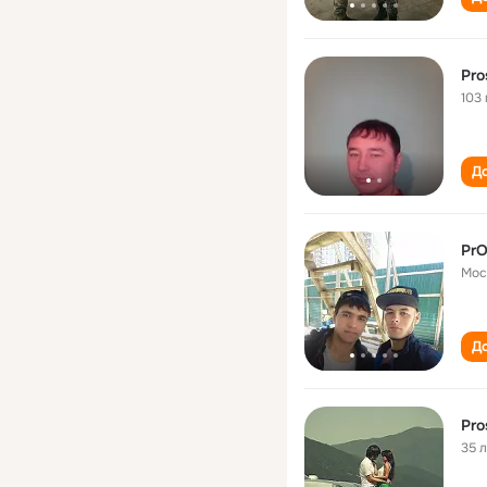
Pro
103 
До
PrO
Мос
До
Pro
35 