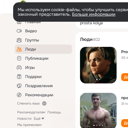
Мы используем cookie-файлы, чтобы улучшить сервис
законный представитель.
Больше информации
Левая
Поиск
Главная
prosta kolya
колонка
по
людям
Видео
Люди
402
Группы
Люди
Pro
30 
Публикации
Игры
Подарки
До
Поздравления
Рекомендации
прσ
Сменить язык
31 г
Рекламодателям
Помощь
Новости
Ещё
До
Мы применяем