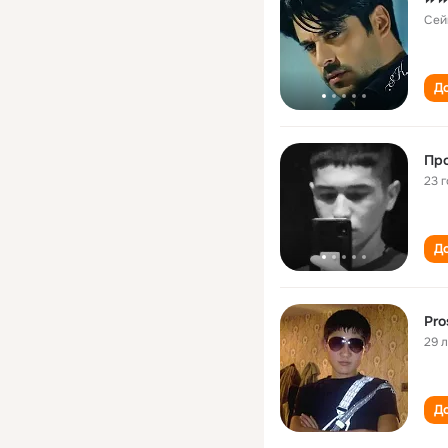
Сей
До
Про
23 
До
Pro
29 
До