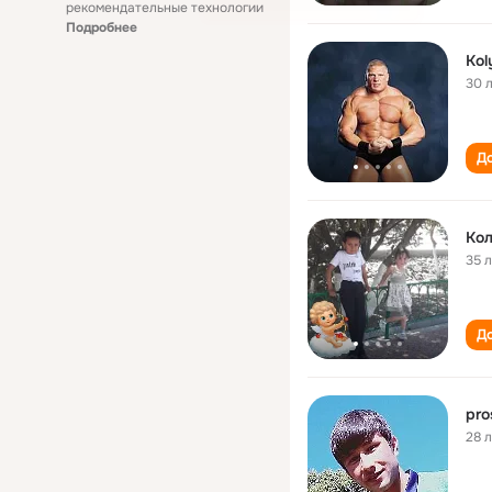
рекомендательные технологии
Подробнее
Kol
30 
До
Кол
35 
До
pro
28 