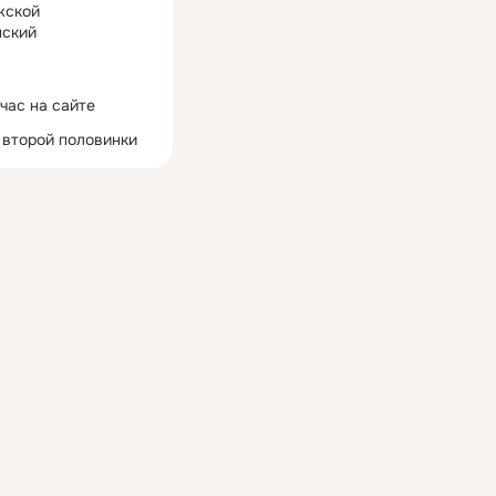
жской
ский
час на сайте
 второй половинки