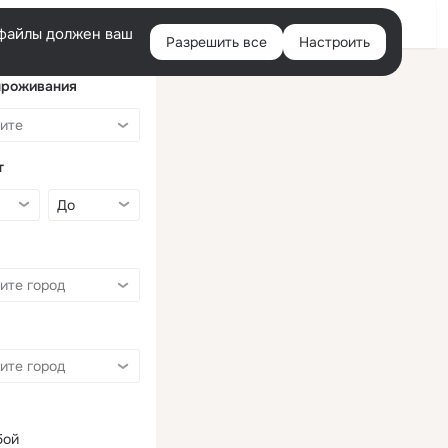
Войти
e-файлы должен ваш
Разрешить все
Настроить
Правая
колонка
проживания
т
бой