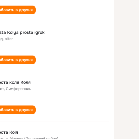
бавить в друзья
sta Kolya prosta igrok
од
,
piter
бавить в друзья
ста коля Коля
лет
,
Симферополь
бавить в друзья
ста Kolя
ет
,
д. Москва (Пеновский район)