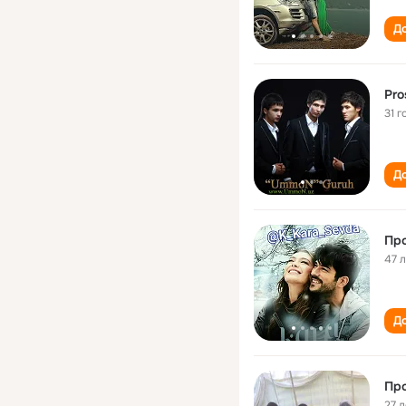
До
Pro
31 г
До
Про
47 
До
Про
27 л