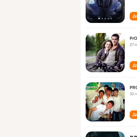
До
PrO
27 л
До
PR
32 
До
⏩⏩