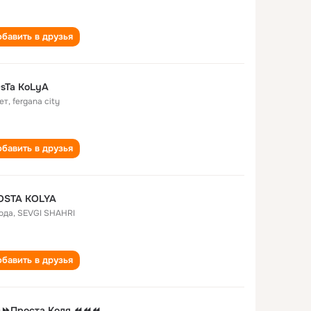
бавить в друзья
sTa KoLyA
ет
,
fergana city
бавить в друзья
OSTA KOLYA
года
,
SEVGI SHAHRI
бавить в друзья
⏩Проста Коля ⏪⏪⏪