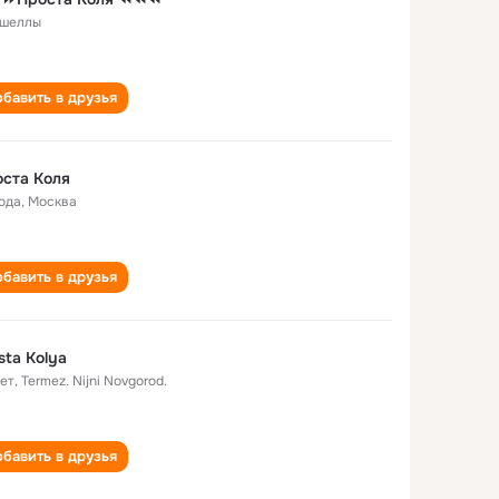
шеллы
бавить в друзья
ста Коля
года
,
Москва
бавить в друзья
sta Kolya
лет
,
Termez. Nijni Novgorod.
бавить в друзья