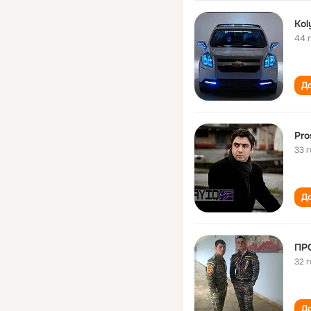
Kol
44 
До
Pro
33 
До
ПР
32 
До