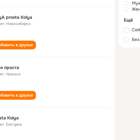
Му
Жен
yA prosta Kolya
Ещё
лет
,
Новосибирск
Сей
Без
бавить в друзья
я проста
лет
,
Уральск
бавить в друзья
sta Kolya
лет
,
Dan'gara