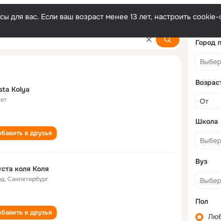
ы для вас. Если ваш возраст менее 13 лет, настроить cooki
Город 
Возрас
sta Kolya
лет
Школа
бавить в друзья
Вуз
ста коля Коля
од
,
Санпетербург
Пол
бавить в друзья
Лю