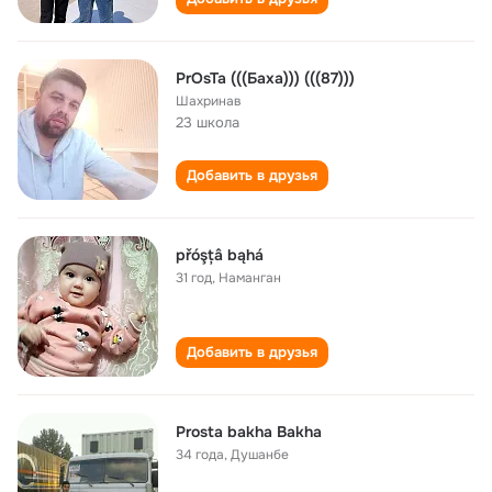
PrOsTa (((Баха))) (((87)))
Шахринав
23 школа
Добавить в друзья
přóşțâ bąhá
31 год
,
Наманган
Добавить в друзья
Prosta bakha Bakha
34 года
,
Душанбе