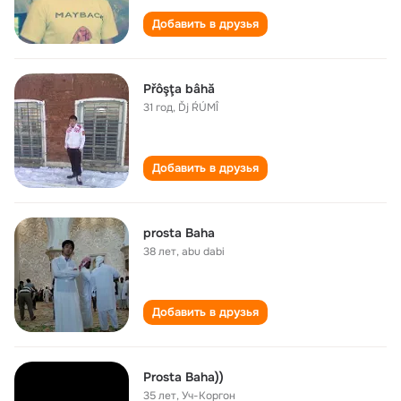
Добавить в друзья
Přôşţa bâhă
31 год
,
Ďj ŔÚMÎ
Добавить в друзья
prosta Baha
38 лет
,
abu dabi
Добавить в друзья
Prosta Baha))
35 лет
,
Уч-Коргон