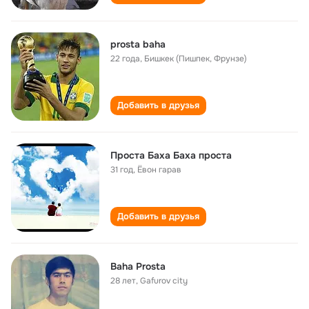
prosta baha
22 года
,
Бишкек (Пишпек, Фрунзе)
Добавить в друзья
Проста Баха Баха проста
31 год
,
Ёвон гарав
Добавить в друзья
Baha Prosta
28 лет
,
Gafurov city