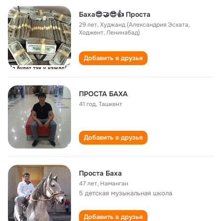
Баха😎🤝😎👍 Проста
29 лет
,
Худжанд (Александрия Эсхата,
Ходжент, Ленинабад)
Добавить в друзья
ПРОСТА БАХА
41 год
,
Ташкент
Добавить в друзья
Проста Баха
47 лет
,
Наманган
5 детская музыкальная школа
Добавить в друзья