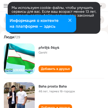
Войти
Мы используем cookie-файлы, чтобы улучшить
сервисы для вас. Если ваш возраст менее 13 лет,
настроить cookie-файлы должен ваш законный
prosta bakha
Поиск
представитель.
Больше информации
Информация о контенте
по
людям
Разрешить все
Настроить
на платформе — здесь
Люди
729
ρřσŝţฉ δฉχฉ
Qarshi
Добавить в друзья
Baha prosta Baha
46 лет
,
тeрмез 16-городок
Добавить в друзья