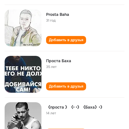
Prosta Baha
31 год
Добавить в друзья
Проста Баха
35 лет
Добавить в друзья
《проста 》《• •》《Баха》•》
14 лет