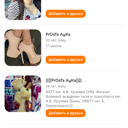
Добавить в друзья
PrOsTa AyKa
20 лет
,
Баку
17 школа
Добавить в друзья
((((PrOsTa AyKa))))
28 лет
,
Баку
ВАТТ им. А.В. Хрулева (УФ), Филиал
Военной академии тыла и транспорта им.
А.В. Хрулева (бывш. УВВТУ им. Б.
Хмельницкого)
Добавить в друзья