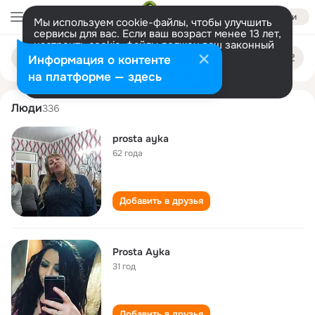
Войти
Мы используем cookie-файлы, чтобы улучшить
сервисы для вас. Если ваш возраст менее 13 лет,
настроить cookie-файлы должен ваш законный
prosta ayka
Поиск
представитель.
Больше информации
Информация о контенте
по
людям
Разрешить все
Настроить
на платформе — здесь
Люди
336
prosta ayka
62 года
Добавить в друзья
Prosta Ayka
31 год
Добавить в друзья