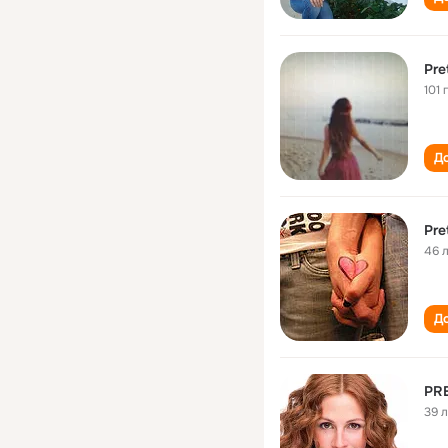
Pr
101 
До
Pr
46 
До
PR
39 