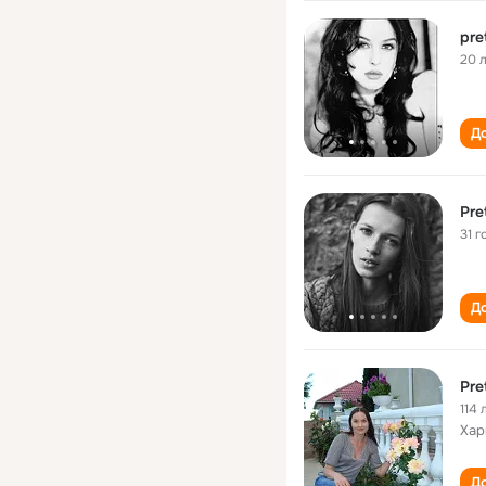
pre
20 
До
Pr
31 г
До
Pr
114 
Хар
До