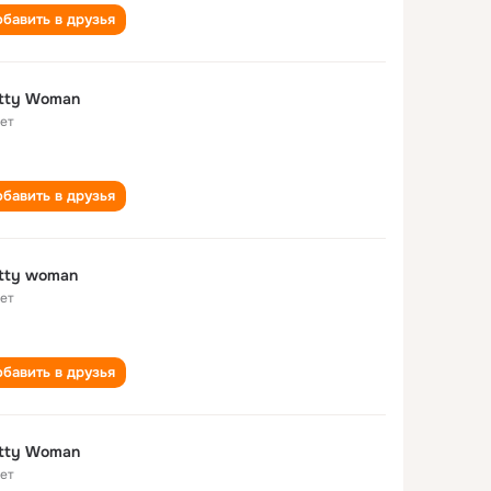
бавить в друзья
etty Woman
лет
бавить в друзья
tty woman
лет
бавить в друзья
etty Woman
лет