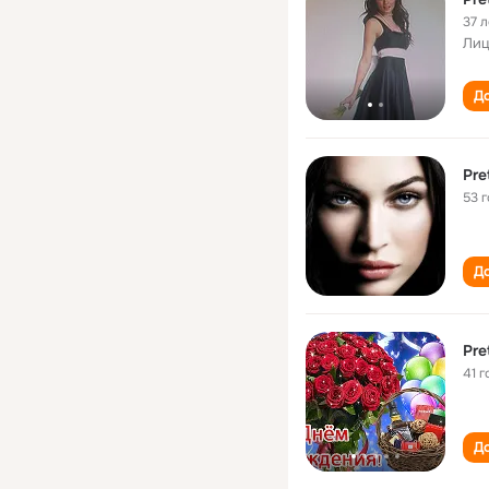
37 л
Лиц
До
Pr
53 
До
Pr
41 г
До