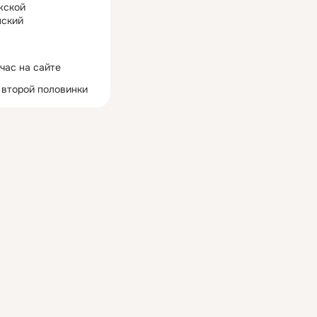
жской
ский
час на сайте
 второй половинки