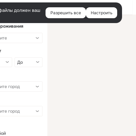
Войти
e-файлы должен ваш
Разрешить все
Настроить
Правая
колонка
проживания
т
бой