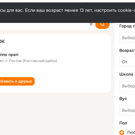
ы для вас. Если ваш возраст менее 13 лет, настроить cooki
Город 
ОК
Возрас
ппк преп
лет
,
г. Ростов (Ростовский район)
Школа
бавить в друзья
Вуз
Пол
Лю