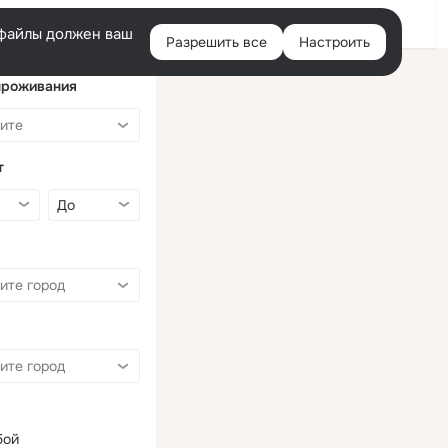
Войти
e-файлы должен ваш
Разрешить все
Настроить
Правая
колонка
проживания
т
бой