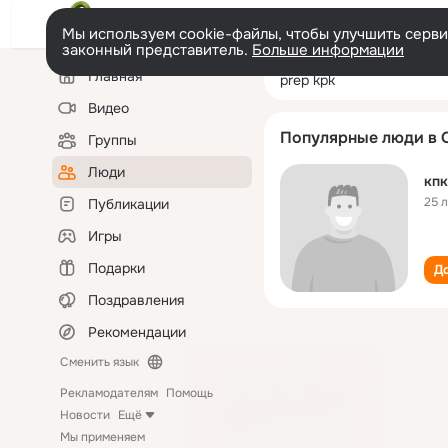
Мы используем cookie-файлы, чтобы улучшить сервис
законный представитель.
Больше информации
Левая
Поиск
Главная
prep kpk
колонка
по
людям
Видео
Популярные люди в 
Группы
Люди
кпк
25 
Публикации
Игры
Подарки
До
Поздравления
Рекомендации
Сменить язык
Рекламодателям
Помощь
Новости
Ещё
Мы применяем