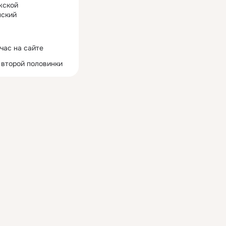
жской
ский
час на сайте
 второй половинки