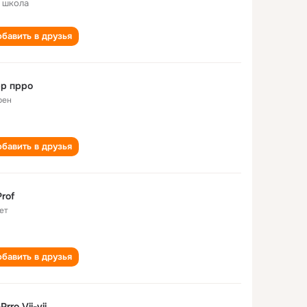
 школа
бавить в друзья
р прро
рен
бавить в друзья
Prof
ет
бавить в друзья
Prro Vii-vii