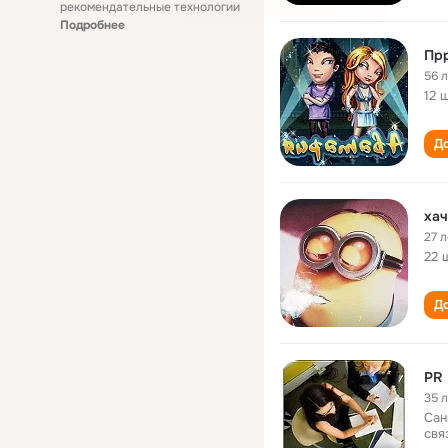
рекомендательные технологии
Подробнее
Пр
56 
12 
До
хач
27 л
22 
До
PR 
35 
Сан
свя