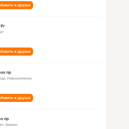
бавить в друзья
 Pr
лет
бавить в друзья
оо пр
года
,
Новознаменка
бавить в друзья
о пр
лет
,
Ереван