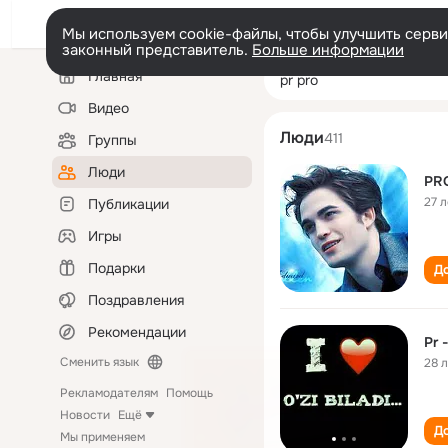
Мы используем cookie-файлы, чтобы улучшить сервис
законный представитель.
Больше информации
Левая
Поиск
Главная
pr pro
колонка
по
людям
Видео
Люди
411
Группы
Люди
PR
27 л
Публикации
Игры
Подарки
До
Поздравления
Рекомендации
Pr 
Сменить язык
28 
Рекламодателям
Помощь
Новости
Ещё
До
Мы применяем