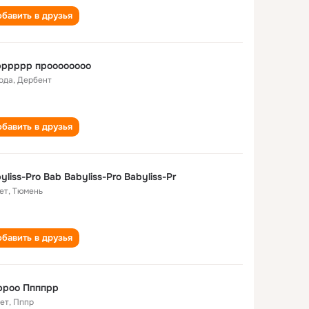
бавить в друзья
рррррр проооооооо
года
,
Дербент
бавить в друзья
yliss-Pro Bab Babyliss-Pro Babyliss-Pr
ет
,
Тюмень
бавить в друзья
рроо Ппппрр
лет
,
Пппр