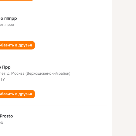
о пппрр
ет
,
проо
бавить в друзья
о Прр
лет
,
д. Москва (Верхошижемский район)
ПТУ
бавить в друзья
Prosto
од