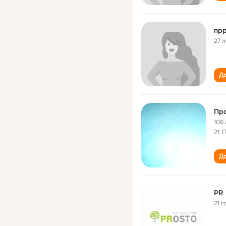
прр
27 л
До
Пр
106 
21 
До
PR 
21 г