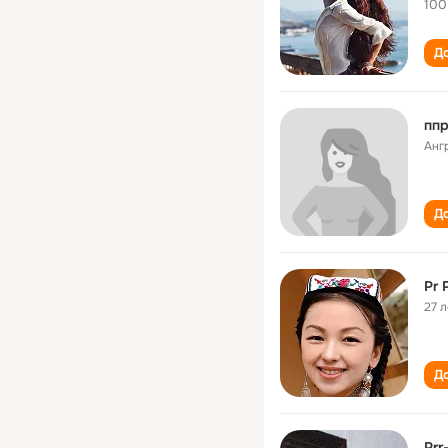
100
До
ппр
Анг
До
Pr 
27 л
До
Prr-