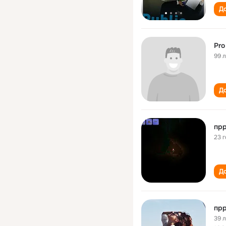
До
Pro
99 
До
прр
23 
До
прр
39 