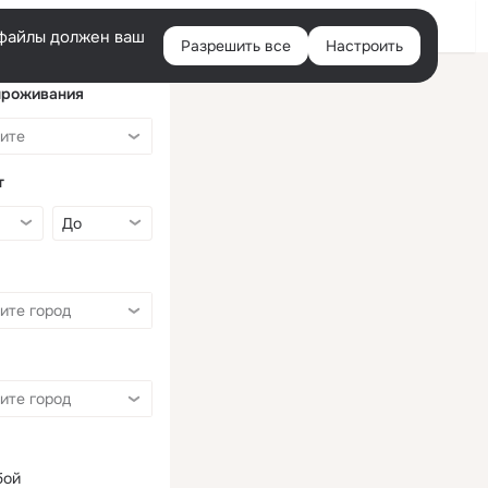
Войти
e-файлы должен ваш
Разрешить все
Настроить
Правая
колонка
проживания
т
бой