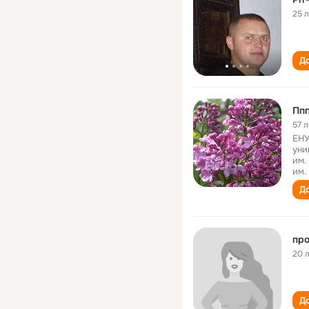
25 
До
Пп
57 л
ЕНУ
уни
им.
им.
До
про
20 
До