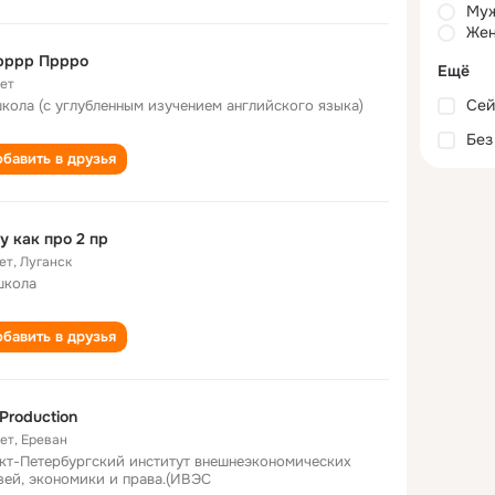
Му
Жен
рррр Пррро
Ещё
лет
Сей
школа (с углубленным изучением английского языка)
Без
бавить в друзья
у как про 2 пр
ет
,
Луганск
школа
бавить в друзья
Production
лет
,
Ереван
кт-Петербургский институт внешнеэкономических
зей, экономики и права.(ИВЭС