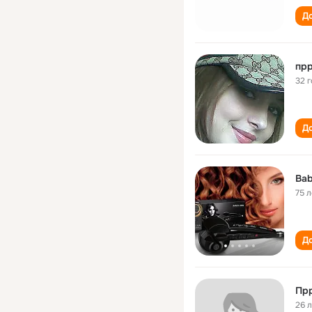
До
пр
32 
До
Bab
75 л
До
Пр
26 