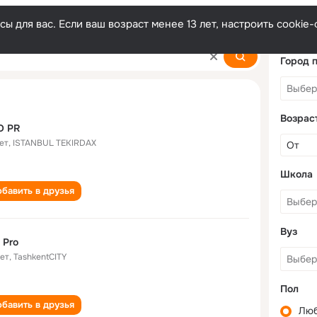
ы для вас. Если ваш возраст менее 13 лет, настроить cooki
Город 
Возрас
O PR
ет
,
ISTANBUL TEKIRDAX
Школа
бавить в друзья
Вуз
- Pro
лет
,
TashkentCITY
Пол
бавить в друзья
Лю