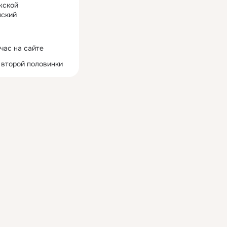
жской
ский
час на сайте
 второй половинки