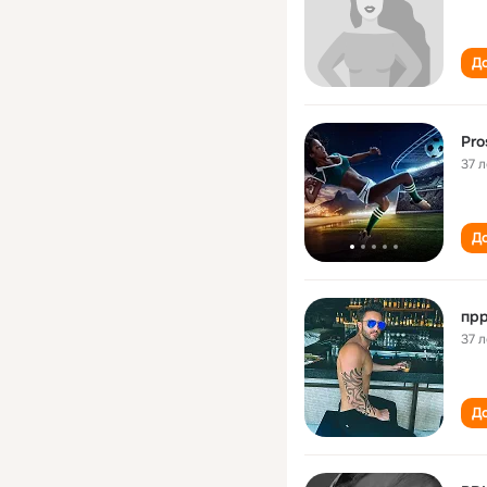
До
Pro
37 л
До
прр
37 л
До