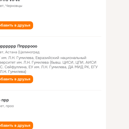
лет
,
Черновцы
бавить в друзья
прррррр Ппрррооо
ет
,
Астана (Целиноград
 им. Л.Н. Гумилева, Евразийский национальный
верситет им. Л.Н. Гумилева (бывш. ЦИСИ, ЦПИ, АИСИ
 С. Сейфуллина, ЕУ им. Л.Н. Гумилева, ДА МИД РК, ЕГУ
 Л.Н. Гумилева)
бавить в друзья
 прр
лет
,
проо
бавить в друзья