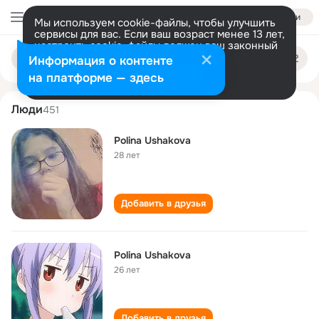
Войти
Мы используем cookie-файлы, чтобы улучшить
сервисы для вас. Если ваш возраст менее 13 лет,
настроить cookie-файлы должен ваш законный
polina ushakova
Поиск
представитель.
Больше информации
Информация о контенте
по
людям
Разрешить все
Настроить
на платформе — здесь
Люди
451
Polina Ushakova
28 лет
Добавить в друзья
Polina Ushakova
26 лет
Добавить в друзья