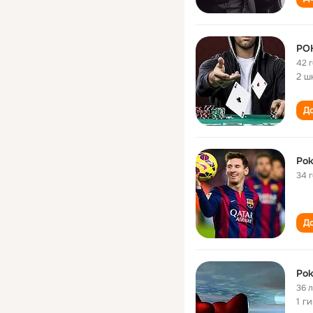
PO
42 
2 ш
До
Pok
34 
До
Pok
36 
1 г