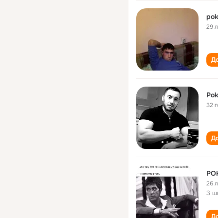
pok
29 
До
Pok
32 
До
PO
26 
3 ш
До