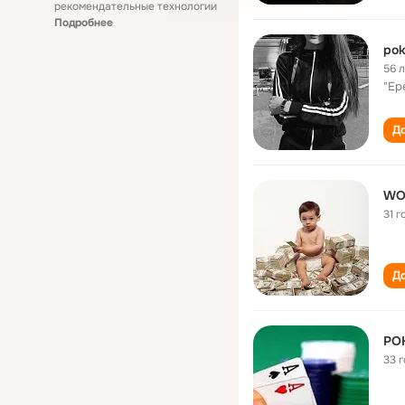
рекомендательные технологии
Подробнее
pok
56 
"Ер
До
WO
31 г
До
PO
33 