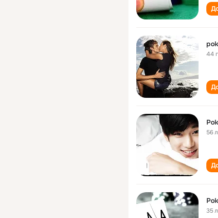
До
pok
44 
До
Pok
56 
До
Pok
35 