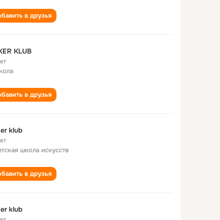
бавить в друзья
KER KLUB
лет
кола
бавить в друзья
er klub
лет
етская школа искусств
бавить в друзья
er klub
лет