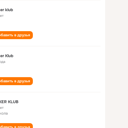
er klub
лет
бавить в друзья
er Klub
года
бавить в друзья
KER KLUB
лет
кола
бавить в друзья