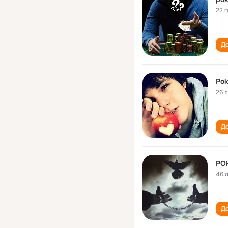
22 
До
Pok
26 
До
PO
46 
До