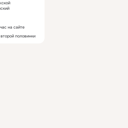
жской
ский
час на сайте
 второй половинки