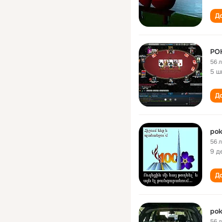
До
PO
56 
5 ш
До
pok
56 
9 д
До
pok
56 