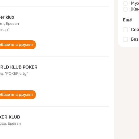
Му
Жен
er klub
Ещё
лет
,
Ереван
Сей
еван"
Без
бавить в друзья
RLD KLUB POKER
од
,
*POKER city*
бавить в друзья
KER KLUB
года
,
Ереван