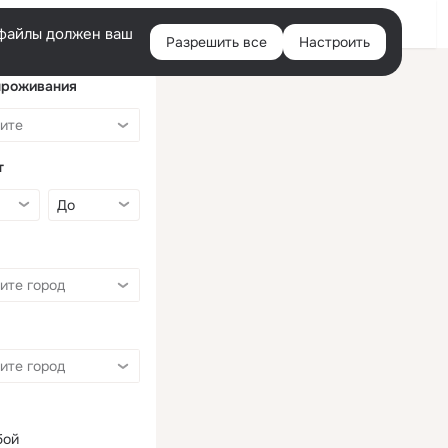
Войти
e-файлы должен ваш
Разрешить все
Настроить
Правая
колонка
проживания
т
бой