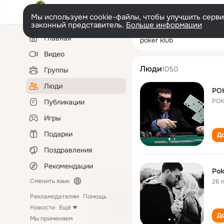
Мы используем cookie-файлы, чтобы улучшить сервис
законный представитель.
Больше информации
Левая
Поиск
Главная
poker klub
колонка
по
людям
Видео
Люди
1050
Группы
Люди
PO
POK
Публикации
Игры
Подарки
До
Поздравления
Рекомендации
Pok
Сменить язык
26 
Рекламодателям
Помощь
Новости
Ещё
До
Мы применяем