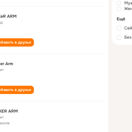
Му
Жен
KeR ARM
Ещё
од
Сей
Без
бавить в друзья
er Arm
лет
бавить в друзья
KER ARM
лет
школа