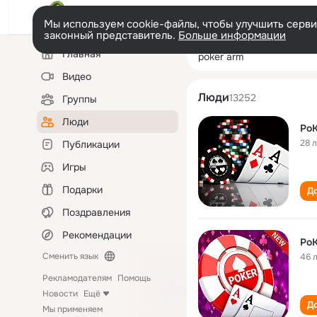
Мы используем cookie-файлы, чтобы улучшить сервис
законный представитель.
Больше информации
Левая
Поиск
Главная
poker arm
колонка
по
людям
Видео
Люди
13252
Группы
Люди
Po
28 
Публикации
Игры
Подарки
До
Поздравления
Рекомендации
Po
Сменить язык
46 
Рекламодателям
Помощь
Новости
Ещё
До
Мы применяем