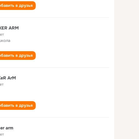
бавить в друзья
KER ARM
лет
школа
бавить в друзья
KeR ArM
ет
бавить в друзья
er arm
лет