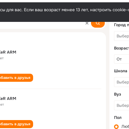
ы для вас. Если ваш возраст менее 13 лет, настроить cooki
Город 
Возрас
KeR ARM
лет
Школа
бавить в друзья
Вуз
KeR ARM
лет
Пол
бавить в друзья
Лю