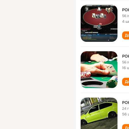
PO
56 
4 ш
До
PO
56 
16 
До
PO
24 
56 
До