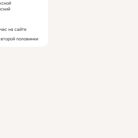
жской
ский
час на сайте
 второй половинки