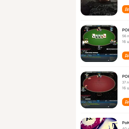
До
PO
56 
16 
До
PO
37 л
16 
До
Po
40 