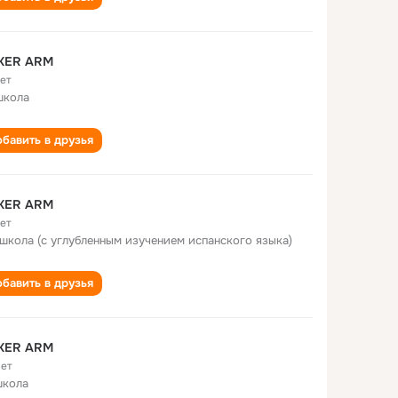
KER ARM
лет
школа
бавить в друзья
KER ARM
лет
 школа (с углубленным изучением испанского языка)
бавить в друзья
KER ARM
лет
школа