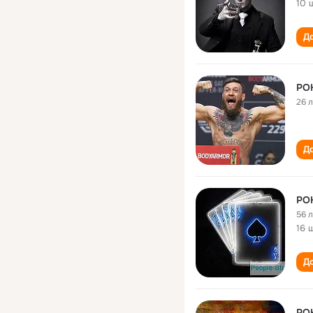
10 
До
PO
26 
До
PO
56 
16 
До
PO