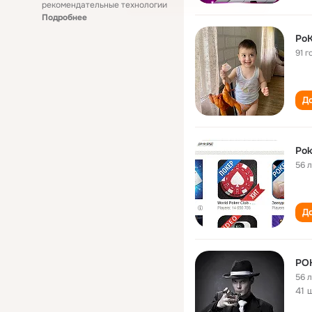
рекомендательные технологии
Подробнее
Po
91 г
До
Pok
56 
До
PO
56 
41 