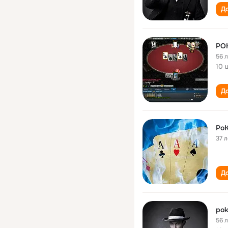
До
PO
56 
10 
До
Po
37 л
До
pok
56 