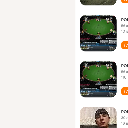
PO
56 
10 
До
PO
56 
110
До
PO
30 
16 