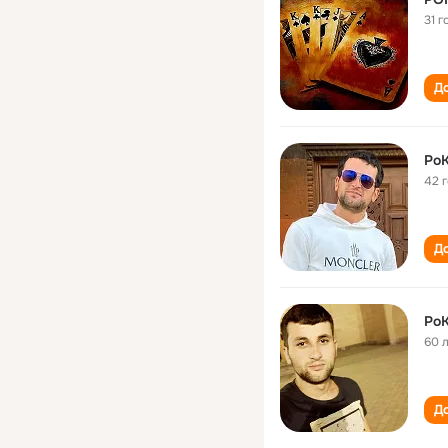
31 г
До
Po
42 
До
Po
60 
До