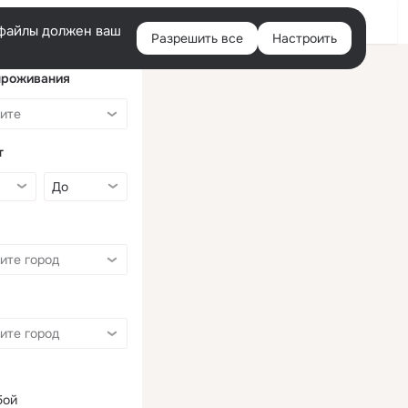
Войти
e-файлы должен ваш
Разрешить все
Настроить
Правая
колонка
проживания
т
бой