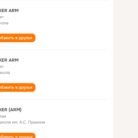
KER ARM
лет
кола
бавить в друзья
KER ARM
лет
школа
бавить в друзья
KER (ARM)
года
школа им. А.С. Пушкина
бавить в друзья