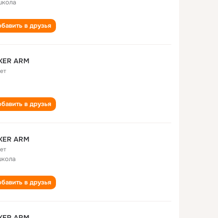
школа
бавить в друзья
KER ARM
лет
бавить в друзья
KER ARM
лет
школа
бавить в друзья
KER ARM