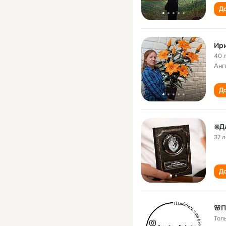
До
Ири
40 
Анг
До
❇️Д
37 л
До
🌸
Тол