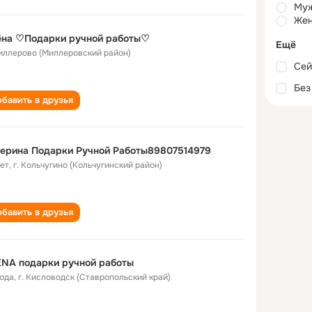
Му
Жен
ёна ♡Подарки ручной работы♡
Ещё
Миллерово (Миллеровский район)
Сей
Без
бавить в друзья
ерина Подарки Ручной Работы89807514979
лет
,
г. Кольчугино (Кольчугинский район)
бавить в друзья
NA подарки ручной работы
года
,
г. Кисловодск (Ставропольский край)