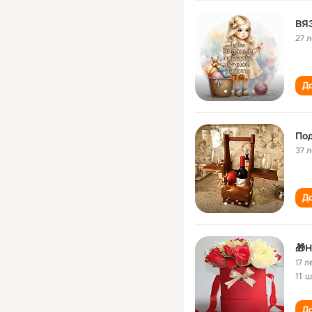
ВЯ
27 л
До
По
37 л
До
🎁Н
17 л
11 
До