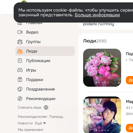
Мы используем cookie-файлы, чтобы улучшить сервис
законный представитель.
Больше информации
Левая
Поиск
Главная
podarki ruchnoy
колонка
по
людям
Видео
Люди
2590
Группы
Люди
Под
г. 
Публикации
Игры
Подарки
До
Поздравления
Рекомендации
Мар
Сменить язык
43 
Шк
Рекламодателям
Помощь
Новости
Ещё
До
Мы применяем