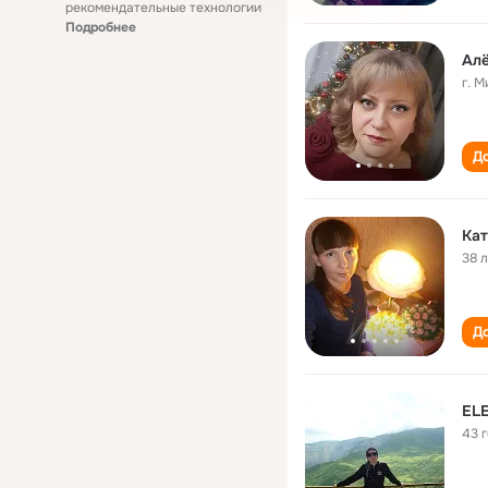
рекомендательные технологии
Подробнее
Ал
г. 
До
Кат
38 
До
ELE
43 