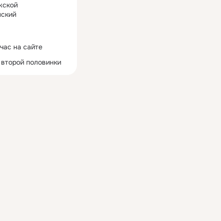
жской
ский
час на сайте
 второй половинки