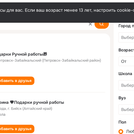
ы для вас. Если ваш возраст менее 13 лет, настроить cooki
Город 
Возрас
арки Ручной работы🎁
Петровск-Забайкальский (Петровск-Забайкальский район)
Школа
бавить в друзья
Вуз
ина 💖Подарки ручной работы
года
,
г. Бийск (Алтайский край)
ола
Пол
бавить в друзья
Лю