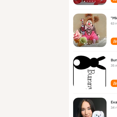
"М
63 
До
Bu
35 
До
Ека
34 