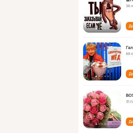
36 
До
Гал
69 
До
BO
31 г
До