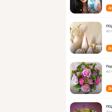
До
ПО
42 
До
Под
42 
До
ПО
33 