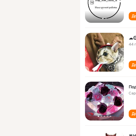
До
☁
44 
До
Под
Сар
До
🎀Н