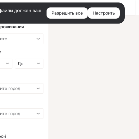
Войти
e-файлы должен ваш
Разрешить все
Настроить
Правая
колонка
проживания
т
бой