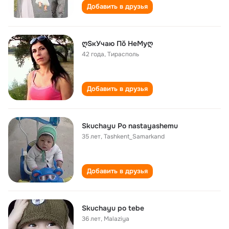
Добавить в друзья
ღSкУчaю Пŏ НеMуღ
42 года
,
Тирасполь
Добавить в друзья
Skuchayu Po nastayashemu
35 лет
,
Tashkent_Samarkand
Добавить в друзья
Skuchayu po tebe
36 лет
,
Malaziya