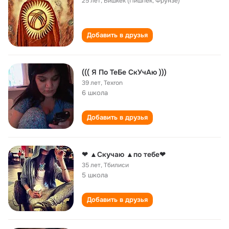
25 лет
,
Бишкек (Пишпек, Фрунзе)
Добавить в друзья
((( Я По ТеБе СкУчАю )))
39 лет
,
Texron
6 школа
Добавить в друзья
❤ ▲Скучаю ▲по тебе❤
35 лет
,
Тбилиси
5 школа
Добавить в друзья