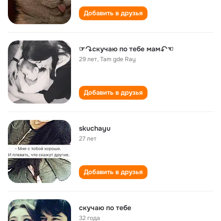
Добавить в друзья
☞↷скучаю по тебе мам↶☜
29 лет
,
Tam gde Ray
Добавить в друзья
skuchayu
27 лет
Добавить в друзья
скучаю по тебе
32 года