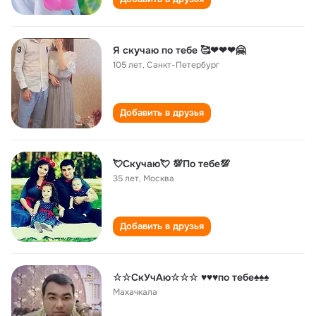
Я скучаю по тебе 🥰❤❤❤🤗
105 лет
,
Санкт-Петербург
Добавить в друзья
💘Скучаю💘 💯По тебе💯
35 лет
,
Москва
Добавить в друзья
☆☆СкУчАю☆☆☆ ♥♥♥по тебе♠♠♠
Махачкала