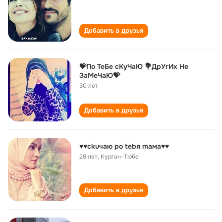
Добавить в друзья
💝По ТеБе сКуЧаЮ 💐ДрУгИх Не
ЗаМеЧаЮ💝
30 лет
Добавить в друзья
♥♥сkuчаю po tebя maма♥♥
28 лет
,
Курган-Тюбе
Добавить в друзья