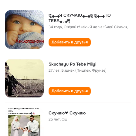
ॡﮫﮩﮫЯ СКУЧАЮﮫﮩﮫॡ ॡﮫﮩﮫПО
ТЕБЕﮫﮩﮫॡ
34 года
,
Оτќρσů гλลзkน Я нę นз τßอęů Сkลзkน,
Добавить в друзья
Skuchayu Po Tebe Milyi
27 лет
,
Бишкек (Пишпек, Фрунзе)
Добавить в друзья
Скучаю❤ Скучаю
25 лет
,
Ош