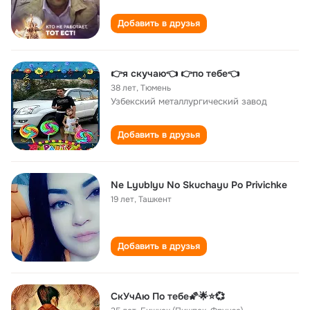
Добавить в друзья
👉я скучаю👈 👉по тебе👈
38 лет
,
Тюмень
Узбекский металлургический завод
Добавить в друзья
Ne Lyublyu No Skuchayu Po Privichke
19 лет
,
Ташкент
Добавить в друзья
СкУчАю По тебе🌠🌟⭐💞