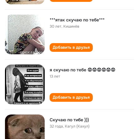
***ятак скучаю по тебе***
30 лет
,
Кишинёв
Добавить в друзья
я скучаю по тебе 😟😟😟😟😟😟
13 лет
Добавить в друзья
Скучаю по тибе )))
32 года
,
Кагул (Кахул)