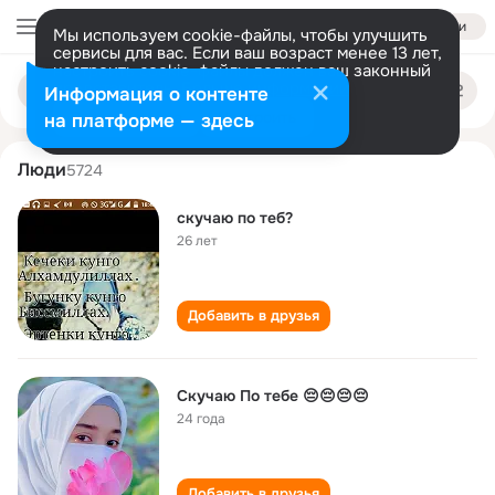
Войти
Мы используем cookie-файлы, чтобы улучшить
сервисы для вас. Если ваш возраст менее 13 лет,
настроить cookie-файлы должен ваш законный
po skuchayu
Поиск
представитель.
Больше информации
Информация о контенте
по
людям
Разрешить все
Настроить
на платформе — здесь
Люди
5724
скучаю по теб?
26 лет
Добавить в друзья
Скучаю По тебе 😔😔😔😔
24 года
Добавить в друзья