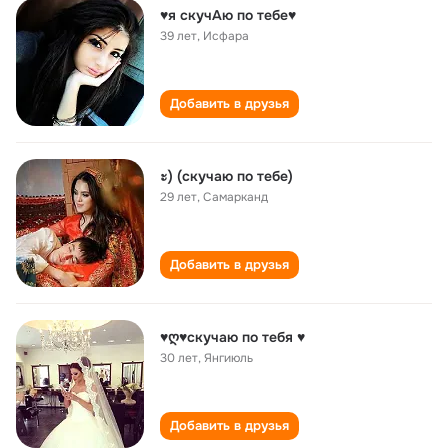
♥я скучАю по тебе♥
39 лет
,
Исфара
Добавить в друзья
ะ) (скучаю по тебе)
29 лет
,
Самарканд
Добавить в друзья
♥ღ♥скучаю по тебя ♥
30 лет
,
Янгиюль
Добавить в друзья