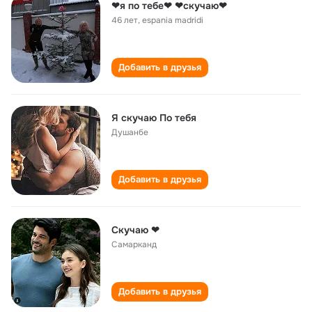
❤я по тебе❤ ❤скучаю❤
46 лет
,
espania madridi
Добавить в друзья
Я скучаю По тебя
Душанбе
Добавить в друзья
Скучаю ❤
Самарканд
Добавить в друзья