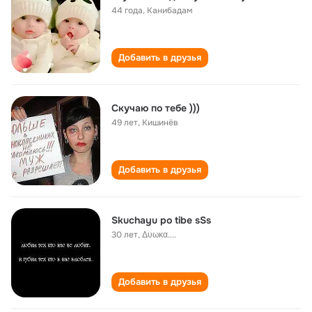
44 года
,
Канибадам
Добавить в друзья
Скучаю по тебе )))
49 лет
,
Кишинёв
Добавить в друзья
Skuchayu po tibe sSs
30 лет
,
Δυωκα....
Добавить в друзья