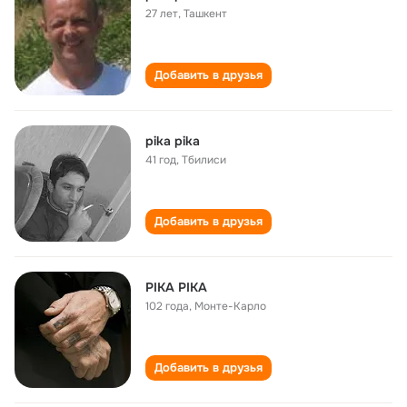
27 лет
,
Ташкент
Добавить в друзья
pika pika
41 год
,
Тбилиси
Добавить в друзья
PIKA PIKA
102 года
,
Монте-Карло
Добавить в друзья