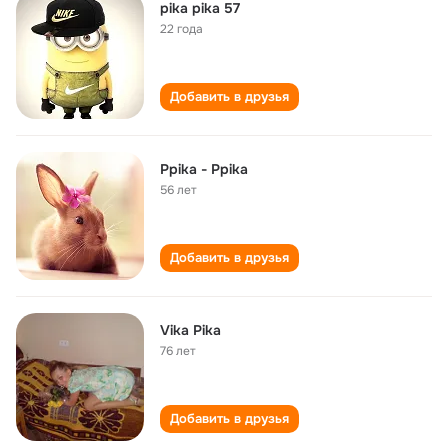
pika pika 57
22 года
Добавить в друзья
Ppika - Ppika
56 лет
Добавить в друзья
Vika Pika
76 лет
Добавить в друзья