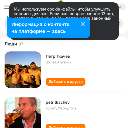
Войти
Мы используем cookie-файлы, чтобы улучшить
сервисы для вас. Если ваш возраст менее 13 лет,
настроить cookie-файлы должен ваш законный
petr tkachev
Поиск
представитель.
Больше информации
Информация о контенте
по
людям
Разрешить все
Настроить
на платформе — здесь
Люди
187
Пётр Ткачёв
55 лет
,
Луганск
Добавить в друзья
petr tkachev
76 лет
,
Мариуполь
Добавить в друзья