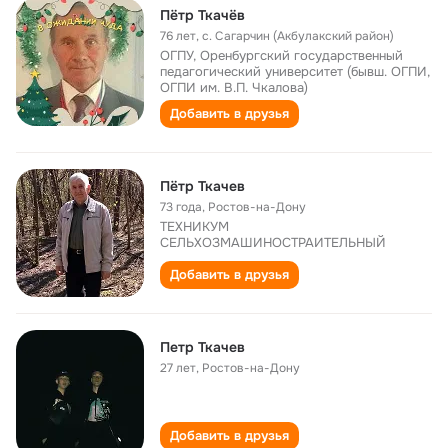
Пётр Ткачёв
76 лет
,
с. Сагарчин (Акбулакский район)
ОГПУ, Оренбургский государственный
педагогический университет (бывш. ОГПИ,
ОГПИ им. В.П. Чкалова)
Добавить в друзья
Пётр Ткачев
73 года
,
Ростов-на-Дону
ТЕХНИКУМ
СЕЛЬХОЗМАШИНОСТРАИТЕЛЬНЫЙ
Добавить в друзья
Петр Ткачев
27 лет
,
Ростов-на-Дону
Добавить в друзья