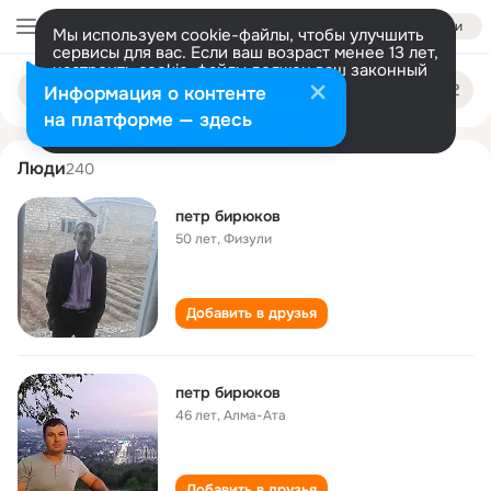
Войти
Мы используем cookie-файлы, чтобы улучшить
сервисы для вас. Если ваш возраст менее 13 лет,
настроить cookie-файлы должен ваш законный
petr biryukov
Поиск
представитель.
Больше информации
Информация о контенте
по
людям
Разрешить все
Настроить
на платформе — здесь
Люди
240
петр бирюков
50 лет
,
Физули
Добавить в друзья
петр бирюков
46 лет
,
Алма-Ата
Добавить в друзья