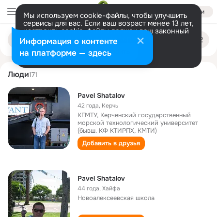
Войти
Мы используем cookie-файлы, чтобы улучшить
сервисы для вас. Если ваш возраст менее 13 лет,
настроить cookie-файлы должен ваш законный
pavel shatalov
Поиск
представитель.
Больше информации
Информация о контенте
по
людям
Разрешить все
Настроить
на платформе — здесь
Люди
171
Pavel Shatalov
42 года
,
Керчь
КГМТУ, Керченский государственный
морской технологический университет
(бывш. КФ КТИРПХ, КМТИ)
Добавить в друзья
Pavel Shatalov
44 года
,
Хайфа
Новоалексеевская школа