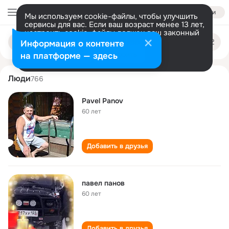
Войти
Мы используем cookie-файлы, чтобы улучшить
сервисы для вас. Если ваш возраст менее 13 лет,
настроить cookie-файлы должен ваш законный
pavel panov
Поиск
представитель.
Больше информации
Информация о контенте
по
людям
Разрешить все
Настроить
на платформе — здесь
Люди
766
Pavel Panov
60 лет
Добавить в друзья
павел панов
60 лет
Добавить в друзья