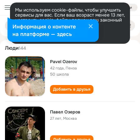
Войти
Мы используем cookie-файлы, чтобы улучшить
сервисы для вас. Если ваш возраст менее 13 лет,
настроить cookie-файлы должен ваш законный
pavel ozerov
Поиск
представитель.
Больше информации
Информация о контенте
по
людям
Разрешить все
Настроить
на платформе — здесь
Люди
144
Pavel Ozerov
42 года
,
Пенза
50 школа
Добавить в друзья
Павел Озеров
27 лет
,
Москва
Добавить в друзья