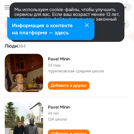
Войти
Мы используем cookie-файлы, чтобы улучшить
сервисы для вас. Если ваш возраст менее 13 лет,
настроить cookie-файлы должен ваш законный
pavel minin
Поиск
представитель.
Больше информации
Информация о контенте
по
людям
Разрешить все
Настроить
на платформе — здесь
Люди
264
Pavel Minin
33 года
Чурилковская cредняя школа
Добавить в друзья
Pavel Minin
45 лет
124 школа
Добавить в друзья