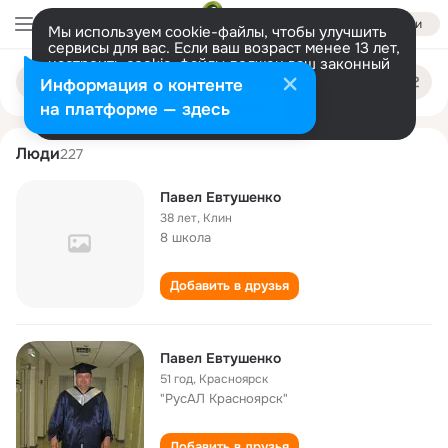
Войти
Мы используем cookie-файлы, чтобы улучшить
сервисы для вас. Если ваш возраст менее 13 лет,
настроить cookie-файлы должен ваш законный
pavel evtushenko
Поиск
представитель.
Больше информации
Информация о контенте
по
людям
Разрешить все
Настроить
на платформе — здесь
Люди
227
Павел Евтушенко
38 лет
,
Клин
8 школа
Добавить в друзья
Павел Евтушенко
51 год
,
Красноярск
"РусАЛ Красноярск"
Добавить в друзья