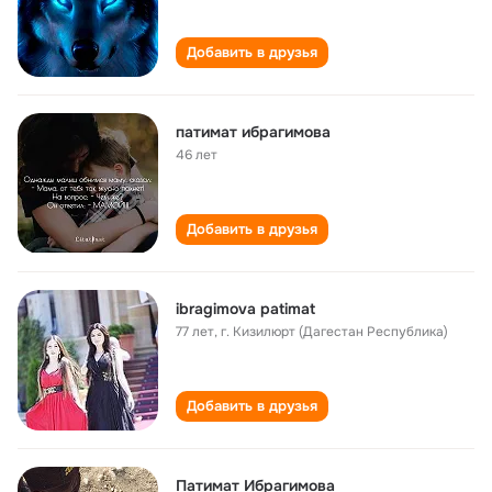
Добавить в друзья
патимат ибрагимова
46 лет
Добавить в друзья
ibragimova patimat
77 лет
,
г. Кизилюрт (Дагестан Республика)
Добавить в друзья
Патимат Ибрагимова