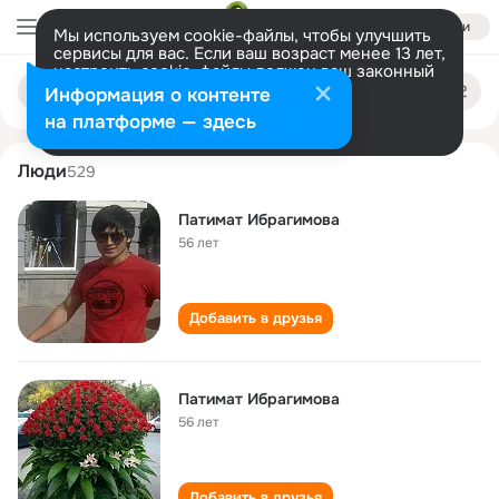
Войти
Мы используем cookie-файлы, чтобы улучшить
сервисы для вас. Если ваш возраст менее 13 лет,
настроить cookie-файлы должен ваш законный
patimat ibragimova
Поиск
представитель.
Больше информации
Информация о контенте
по
людям
Разрешить все
Настроить
на платформе — здесь
Люди
529
Патимат Ибрагимова
56 лет
Добавить в друзья
Патимат Ибрагимова
56 лет
Добавить в друзья