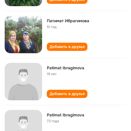
Патимат Ибрагимова
51 год
Добавить в друзья
Patimat Ibragimova
19 лет
Добавить в друзья
Patimat Ibragimova
73 года