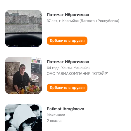
Патимат Ибрагимова
37 лет
,
г. Каспийск (Дагестан Республика)
Добавить в друзья
Патимат Ибрагимова
64 года
,
Ханты-Мансийск
ОАО "АВИАКОМПАНИЯ "ЮТЭЙР"
Добавить в друзья
Patimat Ibragimova
Махачкала
2 школа