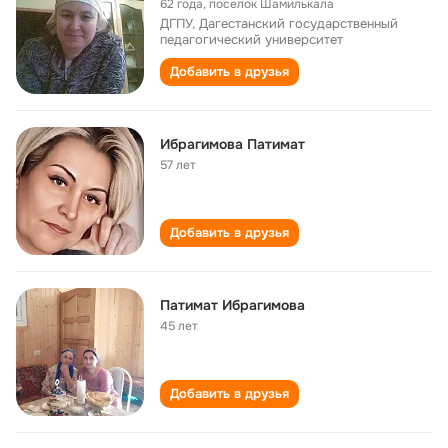
62 года
,
поселок Шамилькала
ДГПУ, Дагестанский государственный
педагогический университет
Добавить в друзья
Ибрагимова Патимат
57 лет
Добавить в друзья
Патимат Ибрагимова
45 лет
Добавить в друзья