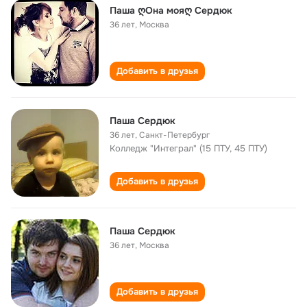
Паша ღОна мояღ Сердюк
36 лет
,
Москва
Добавить в друзья
Паша Cердюк
36 лет
,
Санкт-Петербург
Колледж "Интеграл" (15 ПТУ, 45 ПТУ)
Добавить в друзья
Паша Сердюк
36 лет
,
Москва
Добавить в друзья