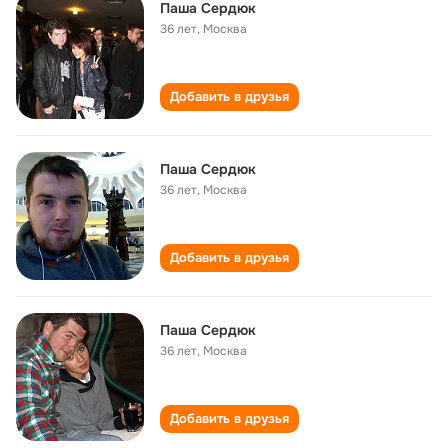
Паша Сердюк
36 лет
,
Москва
Добавить в друзья
Паша Сердюк
36 лет
,
Москва
Добавить в друзья
Паша Сердюк
36 лет
,
Москва
Добавить в друзья