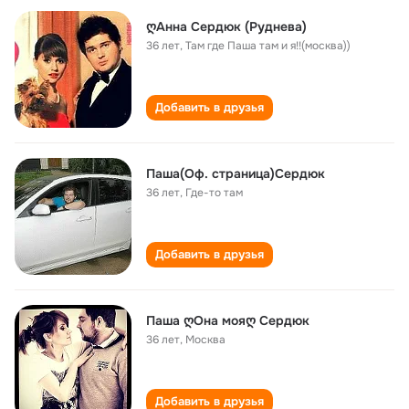
ღАнна Сердюк (Руднева)
36 лет
,
Там где Паша там и я!!(москва))
Добавить в друзья
Паша(Оф. страница)Сердюк
36 лет
,
Где-то там
Добавить в друзья
Паша ღОна мояღ Сердюк
36 лет
,
Москва
Добавить в друзья