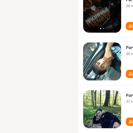
38 
До
Par
35 
До
Par
37 л
До