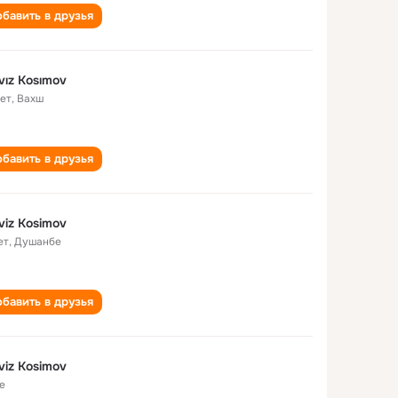
бавить в друзья
vız Kosımov
лет
,
Вахш
бавить в друзья
viz Kosimov
ет
,
Душанбе
бавить в друзья
viz Kosimov
е