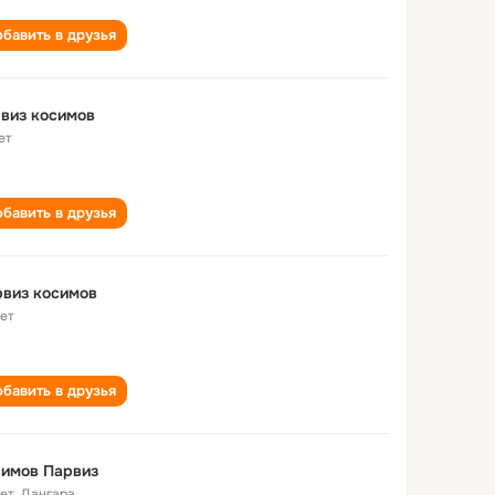
бавить в друзья
виз косимов
ет
бавить в друзья
виз косимов
лет
бавить в друзья
симов Парвиз
лет
,
Дангара