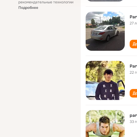
рекомендательные технологии
Подробнее
Par
27 л
До
Par
22 
До
par
33 