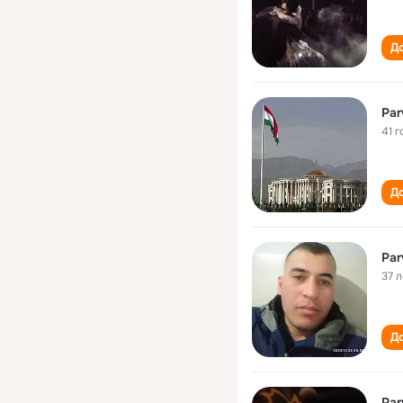
До
Par
41 г
До
Par
37 л
До
Par