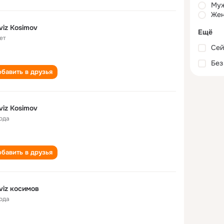
Му
Жен
viz Kosimov
Ещё
ет
Сей
Без
бавить в друзья
viz Kosimov
года
бавить в друзья
viz косимов
года