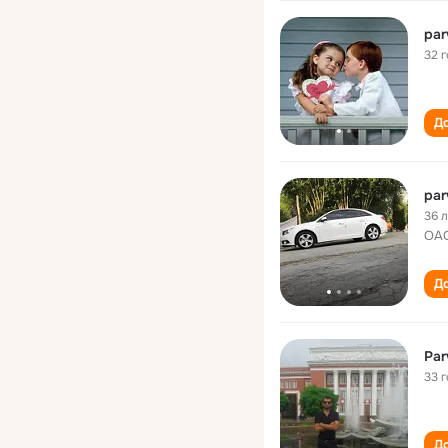
par
32 
До
par
36 
ОАО
До
Par
33 
До