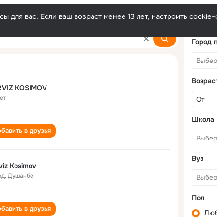
ы для вас. Если ваш возраст менее 13 лет, настроить cooki
Город 
Возрас
RVIZ KOSIMOV
лет
Школа
бавить в друзья
Вуз
viz Kosimov
од
,
Душанбе
Пол
бавить в друзья
Лю