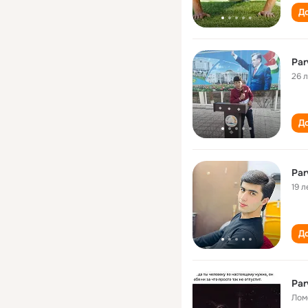
До
Par
26 
До
Par
19 л
До
Par
Лом