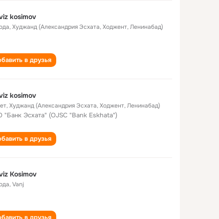
viz kosimov
года
,
Худжанд (Александрия Эсхата, Ходжент, Ленинабад)
бавить в друзья
viz kosimov
лет
,
Худжанд (Александрия Эсхата, Ходжент, Ленинабад)
 "Банк Эсхата" (OJSC "Bank Eskhata")
бавить в друзья
viz Kosimov
года
,
Vanj
бавить в друзья