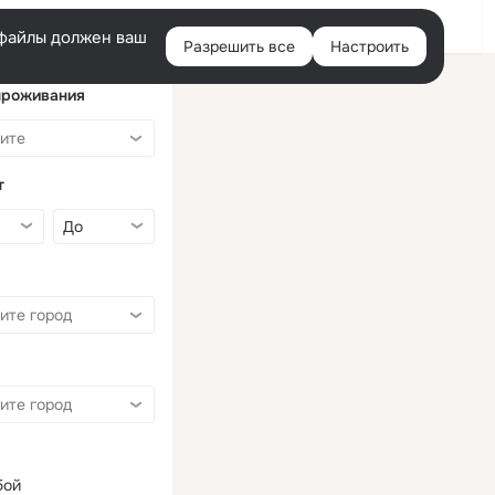
Войти
e-файлы должен ваш
Разрешить все
Настроить
Правая
колонка
проживания
т
бой