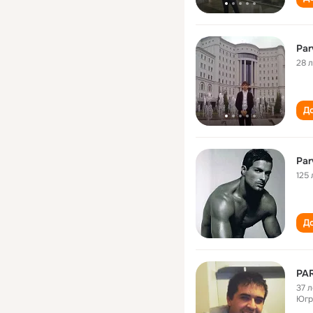
Par
28 
До
Par
125 
До
PAR
37 л
Югр