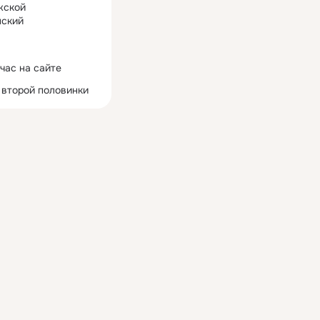
жской
ский
час на сайте
 второй половинки