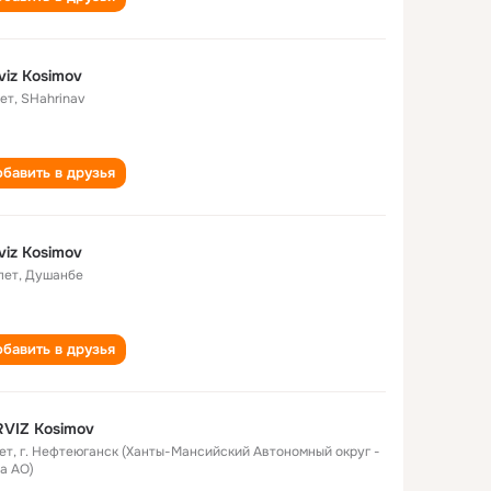
viz Kosimov
лет
,
SHahrinav
бавить в друзья
viz Kosimov
лет
,
Душанбе
бавить в друзья
VIZ Kosimov
ет
,
г. Нефтеюганск (Ханты-Мансийский Автономный округ -
а АО)