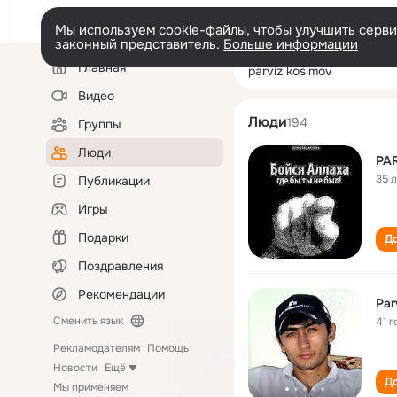
Мы используем cookie-файлы, чтобы улучшить сервис
законный представитель.
Больше информации
Левая
Поиск
Главная
parviz kosimov
колонка
по
людям
Видео
Люди
194
Группы
Люди
PA
35 
Публикации
Игры
Подарки
До
Поздравления
Рекомендации
Par
Сменить язык
41 г
Рекламодателям
Помощь
Новости
Ещё
До
Мы применяем