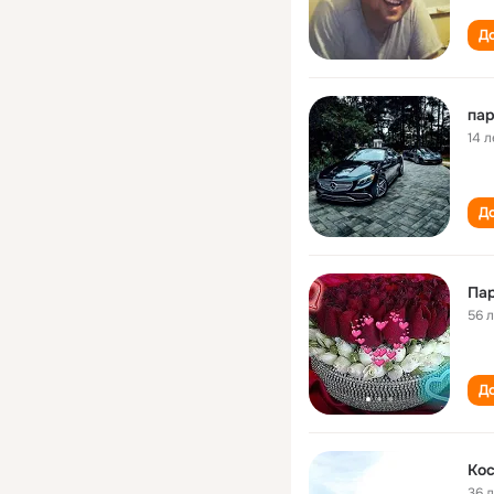
До
пар
14 л
До
Пар
56 
До
Ко
36 