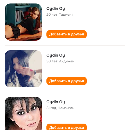
Oydin Oy
20 лет
,
Ташкент
Добавить в друзья
Oydin Oy
30 лет
,
Андижан
Добавить в друзья
Oydin Oy
31 год
,
Наманган
Добавить в друзья