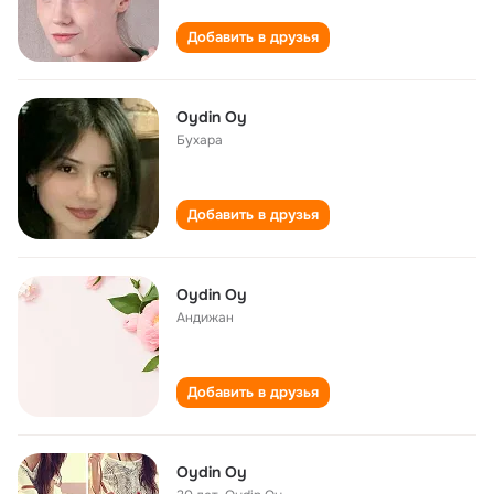
Добавить в друзья
Oydin Oy
Бухара
Добавить в друзья
Oydin Oy
Андижан
Добавить в друзья
Oydin Oy