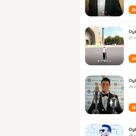
До
Oy
27 л
До
Oy
29 
До
Oy
39 