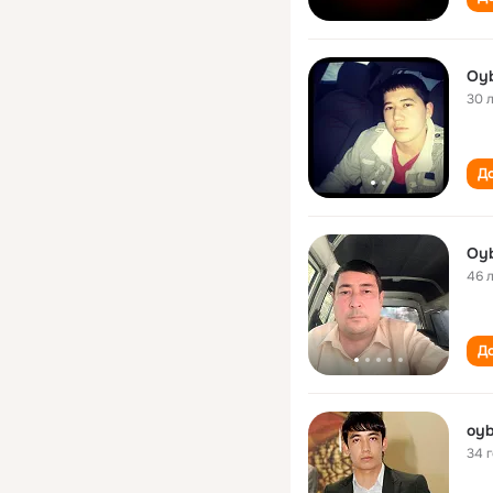
Oy
30 
До
Oy
46 
До
oyb
34 