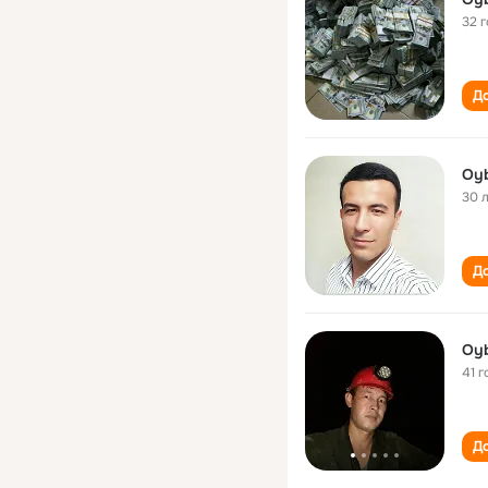
32 
До
Oy
30 
До
Oy
41 г
До