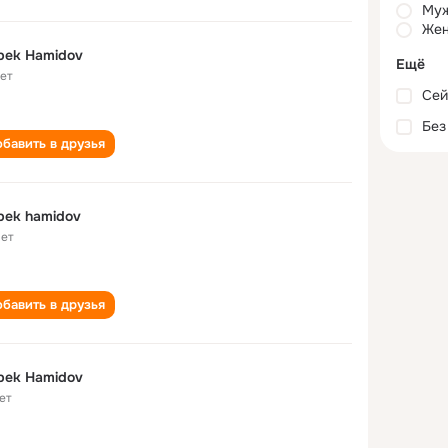
Му
Жен
bek Hamidov
Ещё
лет
Сей
Без
бавить в друзья
bek hamidov
лет
бавить в друзья
bek Hamidov
ет