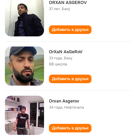
ORXAN ASGEROV
37 лет
,
Баку
Добавить в друзья
OrXaN AsGeRoV
33 года
,
Баку
68 школа
Добавить в друзья
Orxan Asgerov
34 года
,
Нефтечала
Добавить в друзья