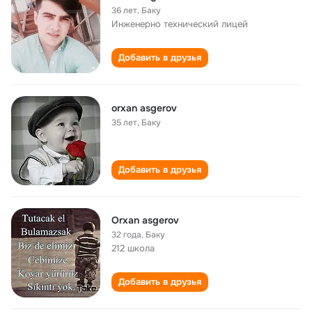
36 лет
,
Баку
Инженерно технический лицей
Добавить в друзья
orxan asgerov
35 лет
,
Баку
Добавить в друзья
Orxan asgerov
32 года
,
Баку
212 школа
Добавить в друзья