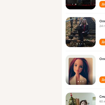
До
Ол
24 
До
Ол
До
См
60 