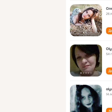
Ол
26 
До
Oly
54 
До
oly
14 л
До