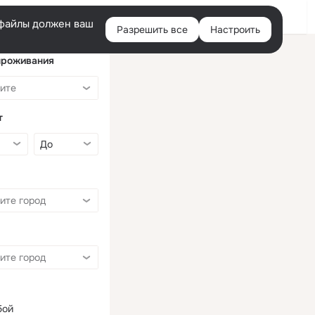
Войти
e-файлы должен ваш
Разрешить все
Настроить
Правая
колонка
проживания
т
бой