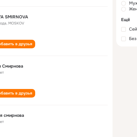
Му
Жен
YA SMIRNOVA
Ещё
года
,
MOSKOV
Сей
Без
бавить в друзья
я Смирнова
лет
бавить в друзья
я смирнова
лет