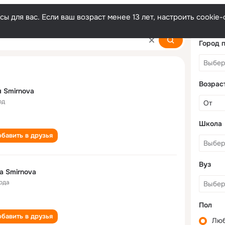
ы для вас. Если ваш возраст менее 13 лет, настроить cooki
Город 
Возрас
 Smirnova
од
Школа
бавить в друзья
Вуз
a Smirnova
года
Пол
бавить в друзья
Лю