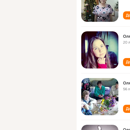
До
Ол
20 
До
Ол
56 
До
Ол