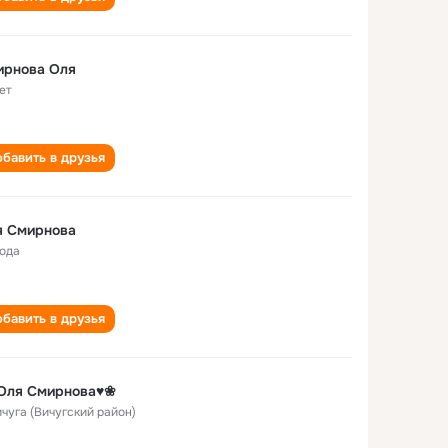
ирнова Оля
ет
бавить в друзья
я Смирнова
года
бавить в друзья
Оля Смирнова♥❀
ичуга (Вичугский район)