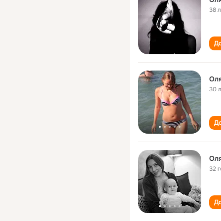
38 
До
Ол
30 
До
Ол
32 
До