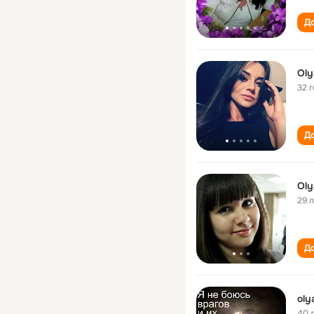
До
Oly
32 
До
Oly
29 
До
oly
40 