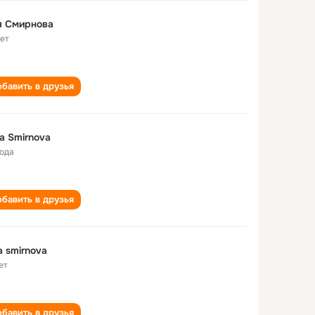
я Смирнова
лет
бавить в друзья
a Smirnova
года
бавить в друзья
a smirnova
ет
бавить в друзья