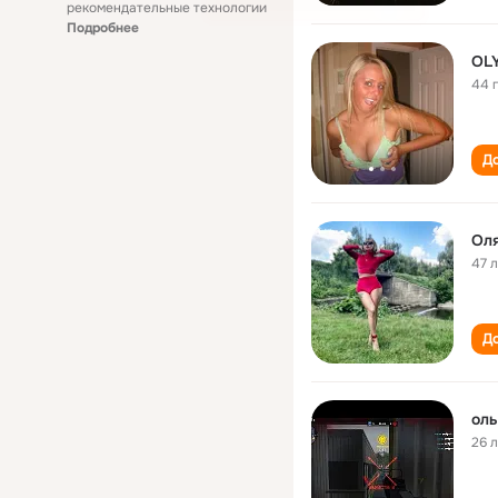
рекомендательные технологии
Подробнее
OL
44 
До
Ол
47 
До
оль
26 