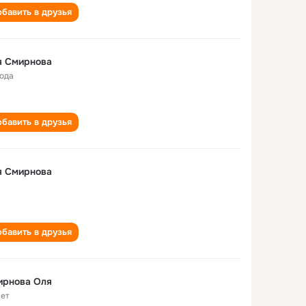
бавить в друзья
я Смирнова
года
бавить в друзья
я Смирнова
бавить в друзья
ирнова Оля
лет