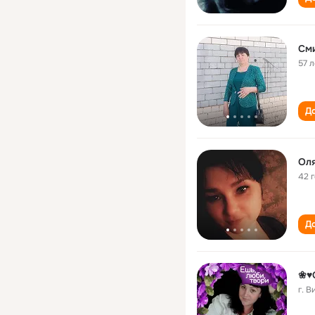
См
57 л
До
Ол
42 
До
❀♥
г. В