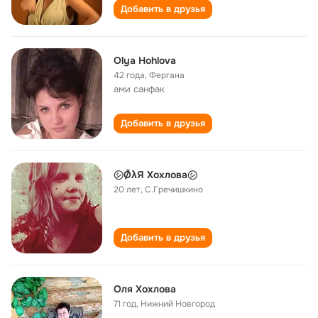
Добавить в друзья
Оlya Hohlova
42 года
,
Фергана
ами санфак
Добавить в друзья
㋛ǾλЯ Хохлова㋛
20 лет
,
С.Гречишкино
Добавить в друзья
Оля Хохлова
71 год
,
Нижний Новгород