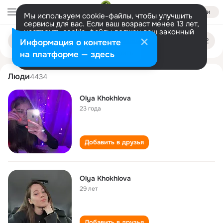
Войти
Мы используем cookie-файлы, чтобы улучшить
сервисы для вас. Если ваш возраст менее 13 лет,
настроить cookie-файлы должен ваш законный
olya khokhlova
Поиск
представитель.
Больше информации
Информация о контенте
по
людям
Разрешить все
Настроить
на платформе — здесь
Люди
4434
Olya Khokhlova
23 года
Добавить в друзья
Olya Khokhlova
29 лет
Добавить в друзья