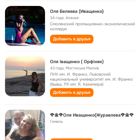
Оля Беляева (Иващенко)
34 года
,
Аланья
Смоленский промышленно-экономический
колледж
Добавить в друзья
Оля Іващенко ( Орфіняк)
43 года
,
Мостиська Малнів
ЛНУ им. И. Франко, Львовский
национальный университет им. И. Франко
(бывш. ЛУ им. Я. Казимира)
Добавить в друзья
🌹🌼🌹Оля Иващенко(Журавлева🌹🌼🌹
Гомель