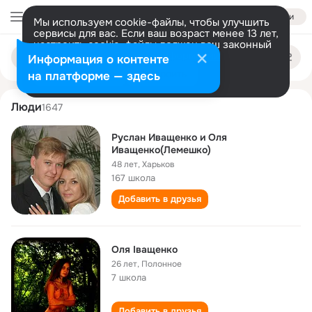
Войти
Мы используем cookie-файлы, чтобы улучшить
сервисы для вас. Если ваш возраст менее 13 лет,
настроить cookie-файлы должен ваш законный
olya ivaschenko
Поиск
представитель.
Больше информации
Информация о контенте
по
людям
Разрешить все
Настроить
на платформе — здесь
Люди
1647
Руслан Иващенко и Оля
Иващенко(Лемешко)
48 лет
,
Харьков
167 школа
Добавить в друзья
Оля Іващенко
26 лет
,
Полонное
7 школа
Добавить в друзья