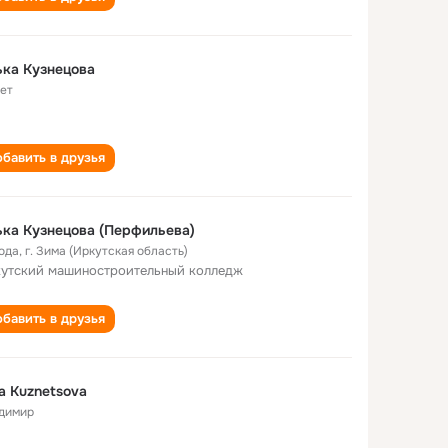
ка Кузнецова
лет
бавить в друзья
Олька Кузнецова (Перфильева)
года
,
г. Зима (Иркутская область)
утский машиностроительный колледж
бавить в друзья
a Kuznetsova
димир