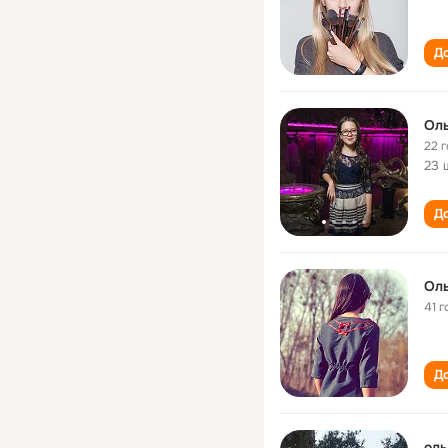
До
Оль
22 
23 
До
Оль
41 г
До
оль