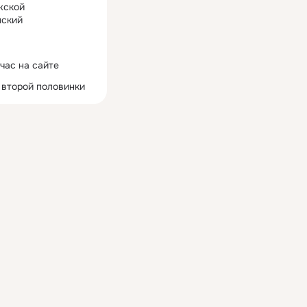
жской
ский
час на сайте
 второй половинки