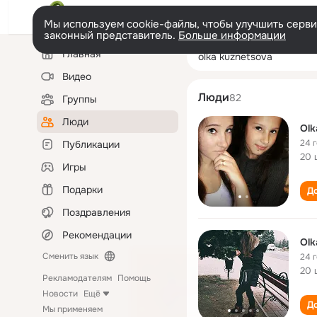
Мы используем cookie-файлы, чтобы улучшить сервис
законный представитель.
Больше информации
Левая
Поиск
Главная
olka kuznetsova
колонка
по
людям
Видео
Люди
82
Группы
Люди
Olk
24 
Публикации
20 
Игры
Подарки
До
Поздравления
Рекомендации
Olk
Сменить язык
24 
20 
Рекламодателям
Помощь
Новости
Ещё
До
Мы применяем