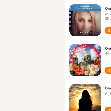
Оль
34 
29 
До
Оль
40 
До
Оль
рп.
До