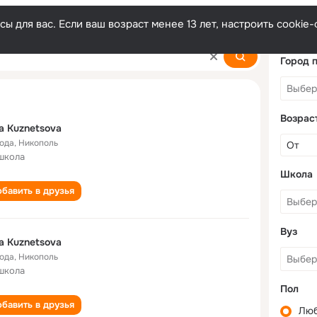
ы для вас. Если ваш возраст менее 13 лет, настроить cooki
Город 
Возрас
a Kuznetsova
года
,
Никополь
школа
Школа
бавить в друзья
Вуз
a Kuznetsova
года
,
Никополь
школа
Пол
бавить в друзья
Лю