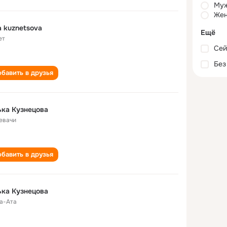
Му
Жен
a kuznetsova
Ещё
ет
Сей
Без
бавить в друзья
ка Кузнецова
евачи
бавить в друзья
ка Кузнецова
а-Ата