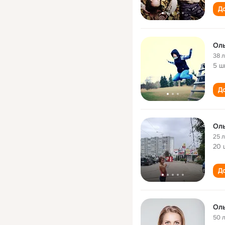
До
Оль
38 
5 ш
До
Оль
25 
20 
До
Оль
50 