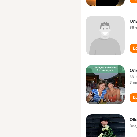
Оль
56 
До
33 
Ирк
До
Olk
Вла