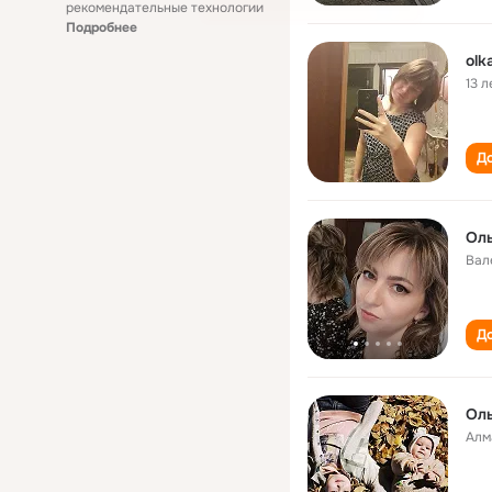
рекомендательные технологии
Подробнее
olk
13 л
До
Оль
Вал
До
Оль
Алм