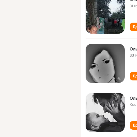
31 г
До
Оль
33 
До
Оль
Кос
До