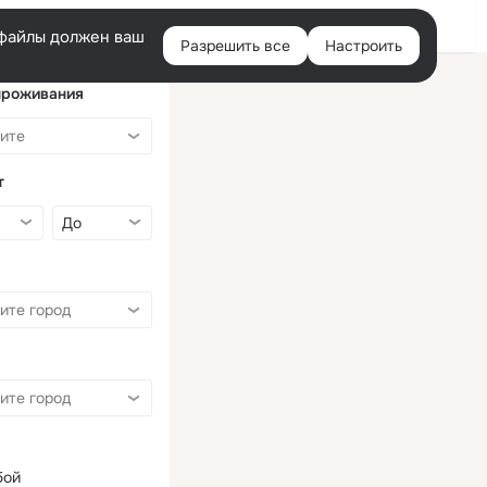
Войти
e-файлы должен ваш
Разрешить все
Настроить
Правая
колонка
проживания
т
бой