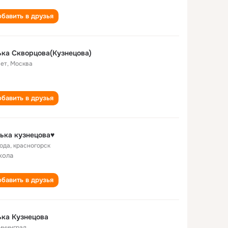
бавить в друзья
ка Скворцова(Кузнецова)
лет
,
Москва
бавить в друзья
ька кузнецова♥
года
,
красногорск
кола
бавить в друзья
ка Кузнецова
ининград