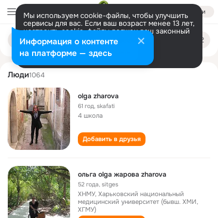
Войти
Мы используем cookie-файлы, чтобы улучшить
сервисы для вас. Если ваш возраст менее 13 лет,
настроить cookie-файлы должен ваш законный
olga zharova
Поиск
представитель.
Больше информации
Информация о контенте
по
людям
Разрешить все
Настроить
на платформе — здесь
Люди
1064
olga zharova
61 год
,
skafati
4 школа
Добавить в друзья
ольгa olga жарова zharova
52 года
,
sitges
ХНМУ, Харьковский национальный
медицинский университет (бывш. ХМИ,
ХГМУ)