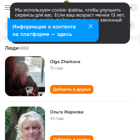
Войти
Мы используем cookie-файлы, чтобы улучшить
сервисы для вас. Если ваш возраст менее 13 лет,
настроить cookie-файлы должен ваш законный
olga zharkova
Поиск
представитель.
Больше информации
Информация о контенте
по
людям
Разрешить все
Настроить
на платформе — здесь
Люди
1488
Olga Zharkova
72 года
Добавить в друзья
Ольга Жаркова
43 года
Добавить в друзья