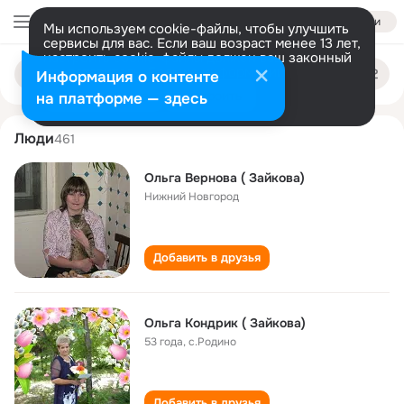
Войти
Мы используем cookie-файлы, чтобы улучшить
сервисы для вас. Если ваш возраст менее 13 лет,
настроить cookie-файлы должен ваш законный
olga zaykova
Поиск
представитель.
Больше информации
Информация о контенте
по
людям
Разрешить все
Настроить
на платформе — здесь
Люди
461
Ольга Вернова ( Зайкова)
Нижний Новгород
Добавить в друзья
Ольга Кондрик ( Зайкова)
53 года
,
с.Родино
Добавить в друзья