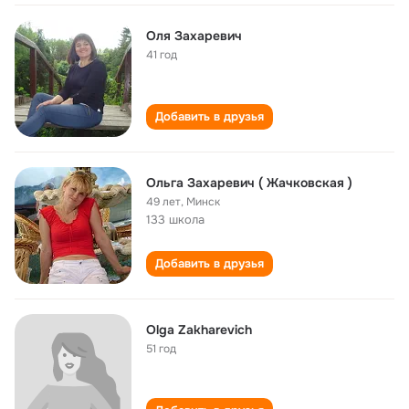
Оля Захаревич
41 год
Добавить в друзья
Ольга Захаревич ( Жачковская )
49 лет
,
Минск
133 школа
Добавить в друзья
Olga Zakharevich
51 год