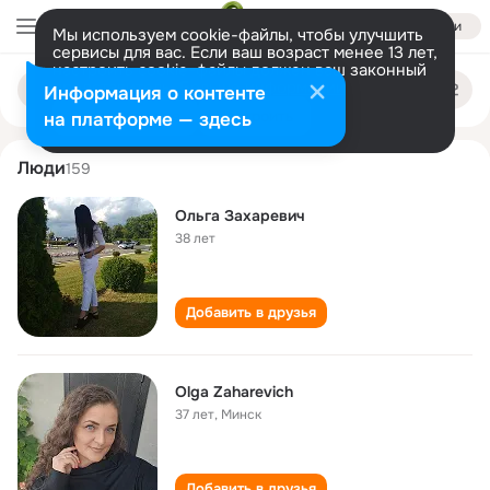
Войти
Мы используем cookie-файлы, чтобы улучшить
сервисы для вас. Если ваш возраст менее 13 лет,
настроить cookie-файлы должен ваш законный
olga zakharevich
Поиск
представитель.
Больше информации
Информация о контенте
по
людям
Разрешить все
Настроить
на платформе — здесь
Люди
159
Ольга Захаревич
38 лет
Добавить в друзья
Olga Zaharevich
37 лет
,
Минск
Добавить в друзья