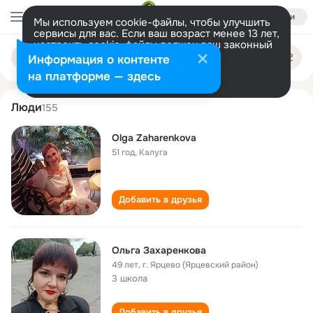
Войти
Мы используем cookie-файлы, чтобы улучшить
сервисы для вас. Если ваш возраст менее 13 лет,
настроить cookie-файлы должен ваш законный
olga zakharenkova
Поиск
представитель.
Больше информации
Информация о контенте
по
людям
Разрешить все
Настроить
на платформе — здесь
Люди
155
Olga Zaharenkova
51 год
,
Калуга
Добавить в друзья
Ольга Захаренкова
49 лет
,
г. Ярцево (Ярцевский район)
3 школа
Добавить в друзья