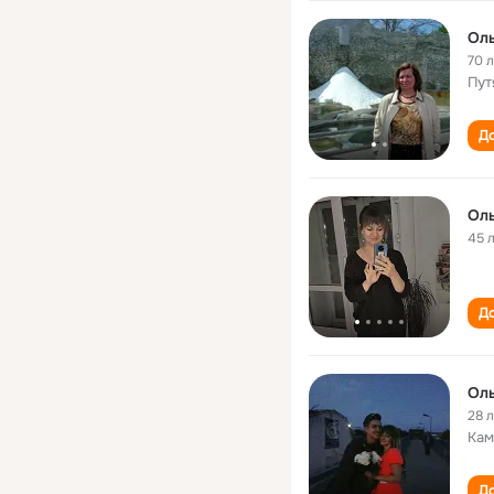
Оль
70 
Пут
До
Ол
45 
До
Оль
28 
Кам
До