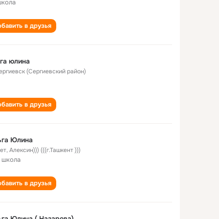
школа
бавить в друзья
га юлина
Сергиевск (Сергиевский район)
бавить в друзья
ьга Юлина
лет
,
Алексин))) (((г.Ташкент )))
 школа
бавить в друзья
га Юлина ( Назарова)