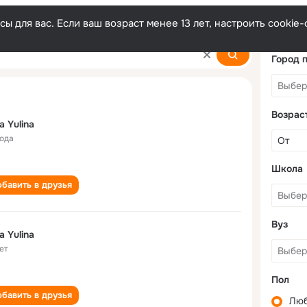
ы для вас. Если ваш возраст менее 13 лет, настроить cooki
Город 
Возрас
a Yulina
года
Школа
бавить в друзья
Вуз
a Yulina
ет
Пол
бавить в друзья
Лю