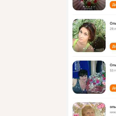
До
Ол
28 
До
Ол
53 
До
оль
ниж