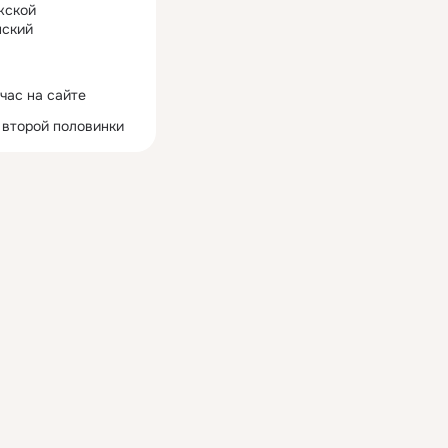
жской
ский
час на сайте
 второй половинки