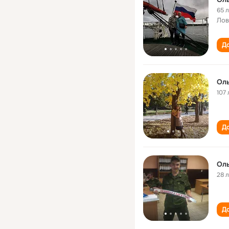
65 
Лов
До
Ол
107 
До
Оль
28 
До