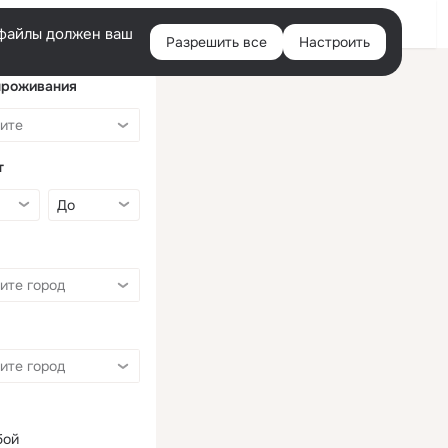
Войти
e-файлы должен ваш
Разрешить все
Настроить
Правая
колонка
проживания
т
бой