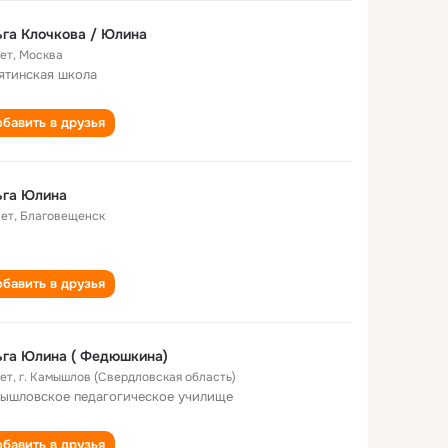
га Клочкова / Юлина
лет
,
Москва
ятинская школа
бавить в друзья
ьга Юлина
лет
,
Благовещенск
бавить в друзья
га Юлина ( Федюшкина)
лет
,
г. Камышлов (Свердловская область)
ышловское педагогическое училище
бавить в друзья