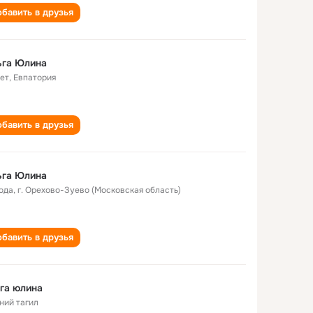
бавить в друзья
ьга Юлина
лет
,
Евпатория
бавить в друзья
ьга Юлина
года
,
г. Орехово-Зуево (Московская область)
бавить в друзья
га юлина
ний тагил