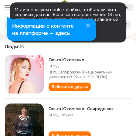
Войти
Мы используем cookie-файлы, чтобы улучшить
сервисы для вас. Если ваш возраст менее 13 лет,
настроить cookie-файлы должен ваш законный
olga yukhimenko
Поиск
представитель.
Больше информации
Информация о контенте
по
людям
Разрешить все
Настроить
на платформе — здесь
Люди
116
Ольга Юхименко
31 год
ЗНУ, Запорожский национальный
университет (бывш. ЗГУ, ЗГПИ)
Добавить в друзья
Ольга Юхименко -Свириденко
61 год
,
Обухов
Добавить в друзья