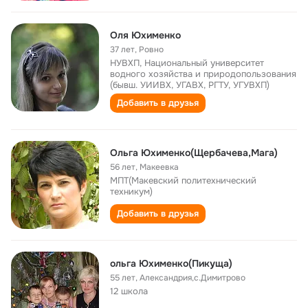
Оля Юхименко
37 лет
,
Ровно
НУВХП, Национальный университет
водного хозяйства и природопользования
(бывш. УИИВХ, УГАВХ, РГТУ, УГУВХП)
Добавить в друзья
Ольга Юхименко(Щербачева,Мага)
56 лет
,
Макеевка
МПТ(Макевский политехнический
техникум)
Добавить в друзья
ольга Юхименко(Пикуща)
55 лет
,
Александрия,с.Димитрово
12 школа