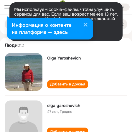
Войти
Мы используем cookie-файлы, чтобы улучшить
сервисы для вас. Если ваш возраст менее 13 лет,
настроить cookie-файлы должен ваш законный
olga yaroshevich
Поиск
представитель.
Больше информации
Информация о контенте
по
людям
Разрешить все
Настроить
на платформе — здесь
Люди
212
Olga Yaroshevich
Добавить в друзья
olga yaroshevich
47 лет
,
Гродно
Добавить в друзья