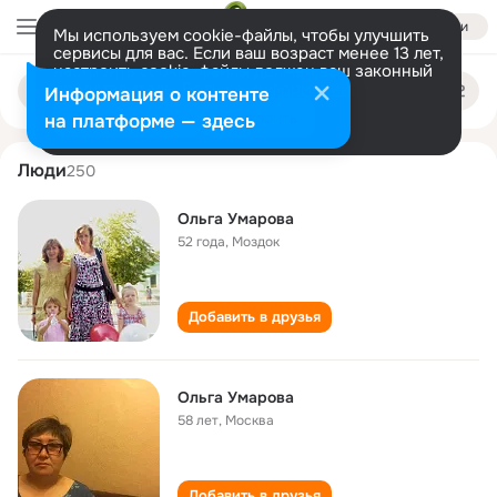
Войти
Мы используем cookie-файлы, чтобы улучшить
сервисы для вас. Если ваш возраст менее 13 лет,
настроить cookie-файлы должен ваш законный
olga umarova
Поиск
представитель.
Больше информации
Информация о контенте
по
людям
Разрешить все
Настроить
на платформе — здесь
Люди
250
Ольга Умарова
52 года
,
Моздок
Добавить в друзья
Ольга Умарова
58 лет
,
Москва
Добавить в друзья