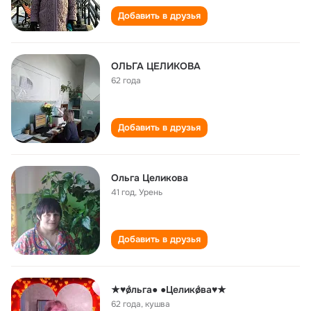
Добавить в друзья
ОЛЬГА ЦЕЛИКОВА
62 года
Добавить в друзья
Ольга Целикова
41 год
,
Урень
Добавить в друзья
★♥ǿльга● ●Целикǿва♥★
62 года
,
кушва