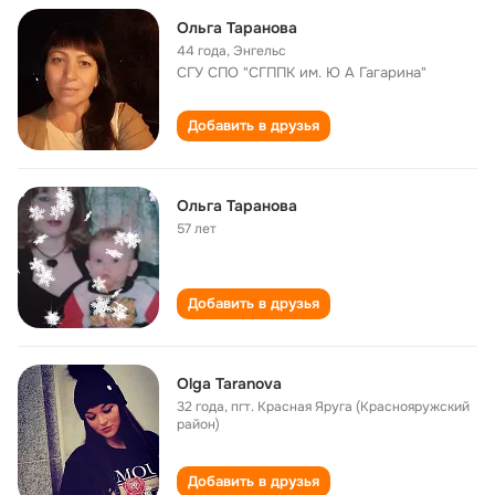
Ольга Таранова
44 года
,
Энгельс
СГУ СПO "СГППК им. Ю А Гагарина"
Добавить в друзья
Ольга Таранова
57 лет
Добавить в друзья
Olga Taranova
32 года
,
пгт. Красная Яруга (Краснояружский
район)
Добавить в друзья