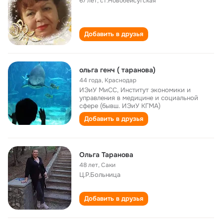
67 лет
,
ст.Новобейсугская
Добавить в друзья
ольга генч ( таранова)
44 года
,
Краснодар
ИЭиУ МиСС, Институт экономики и
управления в медицине и социальной
сфере (бывш. ИЭиУ КГМА)
Добавить в друзья
Ольга Таранова
48 лет
,
Саки
Ц.Р.Больница
Добавить в друзья