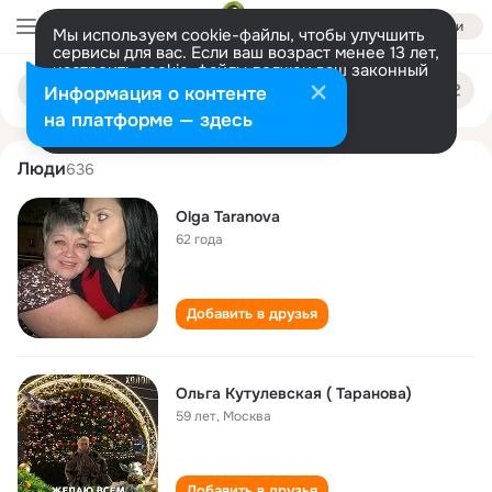
Войти
Мы используем cookie-файлы, чтобы улучшить
сервисы для вас. Если ваш возраст менее 13 лет,
настроить cookie-файлы должен ваш законный
olga taranova
Поиск
представитель.
Больше информации
Информация о контенте
по
людям
Разрешить все
Настроить
на платформе — здесь
Люди
636
Olga Taranova
62 года
Добавить в друзья
Ольга Кутулевская ( Таранова)
59 лет
,
Москва
Добавить в друзья