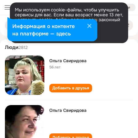
Войти
Мы используем cookie-файлы, чтобы улучшить
сервисы для вас. Если ваш возраст менее 13 лет,
настроить cookie-файлы должен ваш законный
olga sviridova
Поиск
представитель.
Больше информации
Информация о контенте
по
людям
Разрешить все
Настроить
на платформе — здесь
Люди
2812
Ольга Свиридова
56 лет
Добавить в друзья
Ольга Свиридова
Добавить в друзья